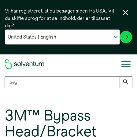
Vi har registreret, at du besøger siden fra USA. Vil
du skifte sprog for at se indhold, der er tilpasset
dig?
3M™ Bypass
Head/Bracket