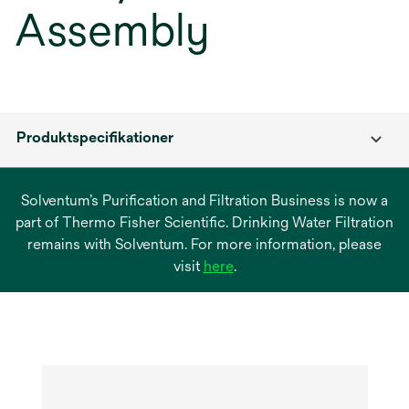
Assembly
Produktspecifikationer
Solventum’s Purification and Filtration Business is now a
part of Thermo Fisher Scientific. Drinking Water Filtration
remains with Solventum. For more information, please
opens
visit
here
.
in
a
new
tab