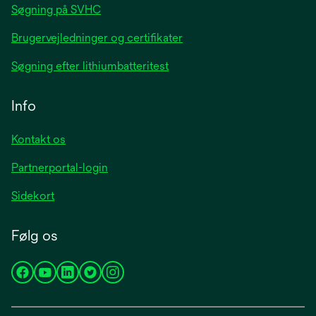
Søgning på SVHC
Brugervejledninger og certifikater
Søgning efter lithiumbatteritest
Info
Kontakt os
Partnerportal-login
Sidekort
Følg os
opens
opens
opens
opens
opens
in
in
in
in
in
a
a
a
a
a