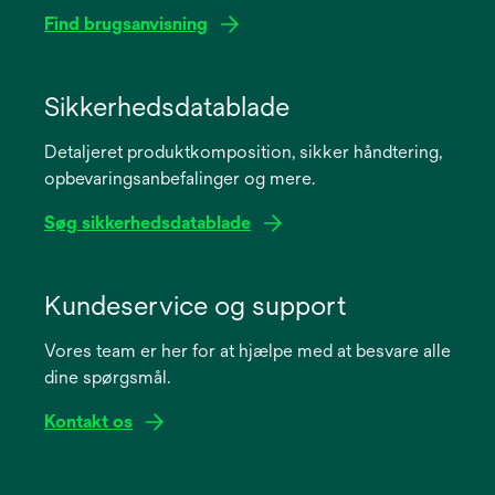
Find brugsanvisning
opens
in
Sikkerhedsdatablade
a
Detaljeret produktkomposition, sikker håndtering,
new
opbevaringsanbefalinger og mere.
tab
Søg sikkerhedsdatablade
opens
in
Kundeservice og support
a
Vores team er her for at hjælpe med at besvare alle
new
dine spørgsmål.
tab
Kontakt os