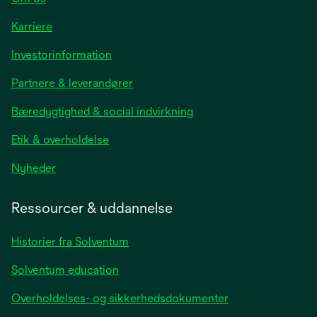
Karriere
opens
Investorinformation
in
Partnere & leverandører
a
new
Bæredygtighed & social indvirkning
tab
Etik & overholdelse
opens
Nyheder
in
a
Ressourcer & uddannelse
new
tab
Historier fra Solventum
Solventum education
Overholdelses- og sikkerhedsdokumenter