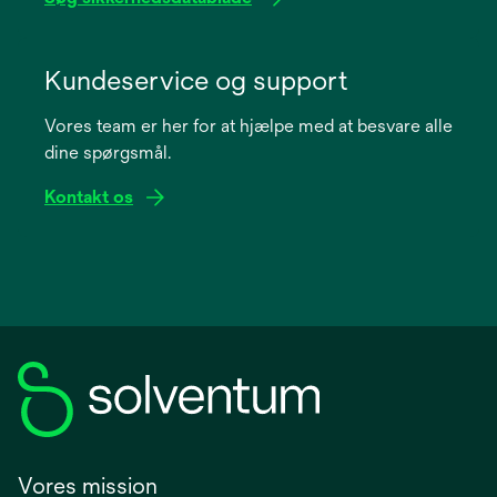
opens
in
Kundeservice og support
a
Vores team er her for at hjælpe med at besvare alle
new
dine spørgsmål.
tab
Kontakt os
Vores mission