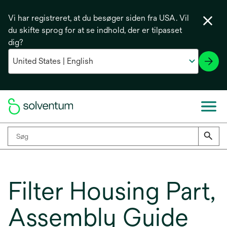
Vi har registreret, at du besøger siden fra USA. Vil
du skifte sprog for at se indhold, der er tilpasset
dig?
Filter Housing Part,
Assembly Guide