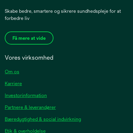
Skabe bedre, smartere og sikrere sundhedspleje for at
forbedre liv
Få mere at vide
Vores virksomhed
Om os
Karriere
opens
Investorinformation
in
Partnere & leverandører
a
new
Bæredygtighed & social indvirkning
tab
Etik & overholdelse