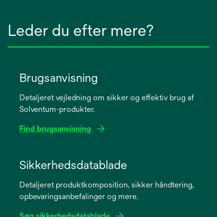
Leder du efter mere?
Brugsanvisning
Detaljeret vejledning om sikker og effektiv brug af
Solventum-produkter.
Find brugsanvisning
opens
in
Sikkerhedsdatablade
a
Detaljeret produktkomposition, sikker håndtering,
new
opbevaringsanbefalinger og mere.
tab
Søg sikkerhedsdatablade