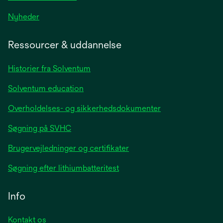
opens
Nyheder
in
a
Ressourcer & uddannelse
new
tab
Historier fra Solventum
Solventum education
Overholdelses- og sikkerhedsdokumenter
Søgning på SVHC
Brugervejledninger og certifikater
Søgning efter lithiumbatteritest
Info
Kontakt os