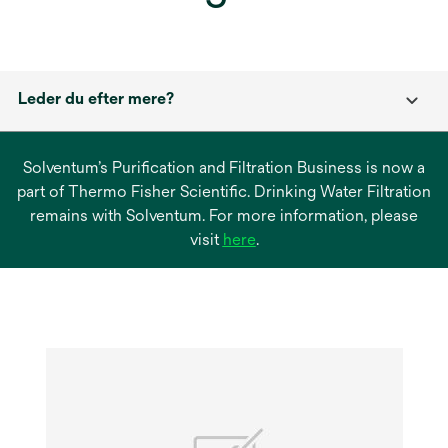
Leder du efter mere?
Solventum’s Purification and Filtration Business is now a
part of Thermo Fisher Scientific. Drinking Water Filtration
remains with Solventum. For more information, please
opens
visit
here
.
in
a
new
tab