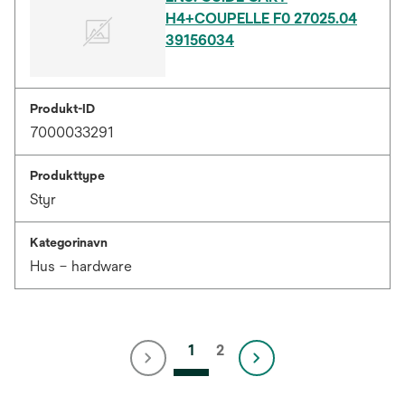
H4+COUPELLE F0 27025.04
39156034
Produkt-ID
7000033291
Produkttype
Styr
Kategorinavn
Hus – hardware
1
2