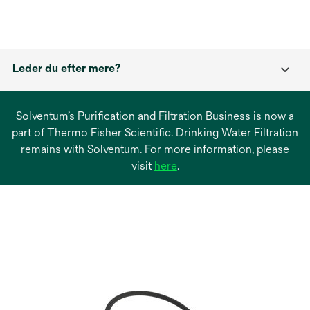
Leder du efter mere?
Solventum’s Purification and Filtration Business is now a
part of Thermo Fisher Scientific. Drinking Water Filtration
remains with Solventum. For more information, please
opens
visit
here
.
in
a
new
tab