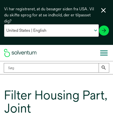
Vi har registreret, at du besøger siden fra USA. Vil
du skifte sprog for at se indhold, der er tilpasset
dig?
Filter Housing Part,
Joint