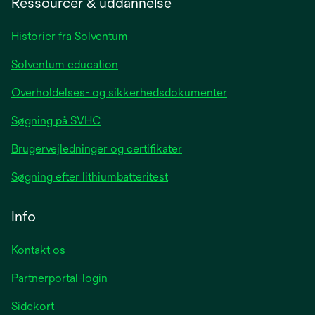
Ressourcer & uddannelse
new
tab
Historier fra Solventum
Solventum education
Overholdelses- og sikkerhedsdokumenter
Søgning på SVHC
Brugervejledninger og certifikater
Søgning efter lithiumbatteritest
Info
Kontakt os
Partnerportal-login
Sidekort