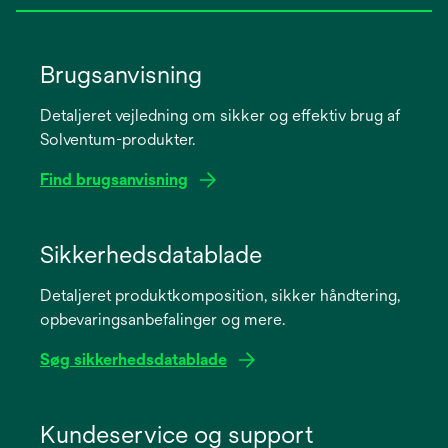
Brugsanvisning
Detaljeret vejledning om sikker og effektiv brug af
Solventum-produkter.
Find brugsanvisning
opens
in
Sikkerhedsdatablade
a
Detaljeret produktkomposition, sikker håndtering,
new
opbevaringsanbefalinger og mere.
tab
Søg sikkerhedsdatablade
opens
in
Kundeservice og support