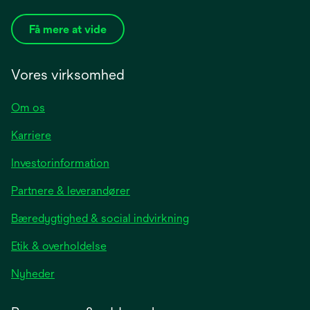
Få mere at vide
Vores virksomhed
Om os
Karriere
opens
Investorinformation
in
Partnere & leverandører
a
new
Bæredygtighed & social indvirkning
tab
Etik & overholdelse
opens
Nyheder
in
a