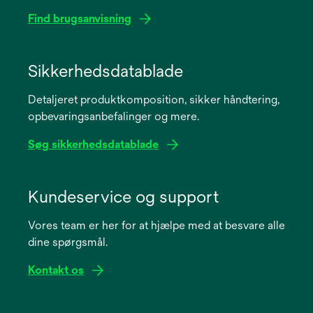
Find brugsanvisning
opens
in
Sikkerhedsdatablade
a
Detaljeret produktkomposition, sikker håndtering,
new
opbevaringsanbefalinger og mere.
tab
Søg sikkerhedsdatablade
opens
in
Kundeservice og support
a
Vores team er her for at hjælpe med at besvare alle
new
dine spørgsmål.
tab
Kontakt os