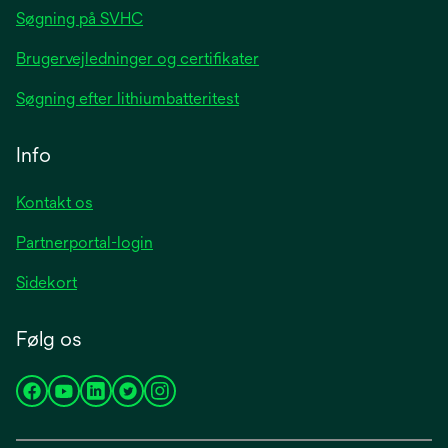
Søgning på SVHC
Brugervejledninger og certifikater
Søgning efter lithiumbatteritest
Info
Kontakt os
Partnerportal-login
Sidekort
Følg os
opens
opens
opens
opens
opens
in
in
in
in
in