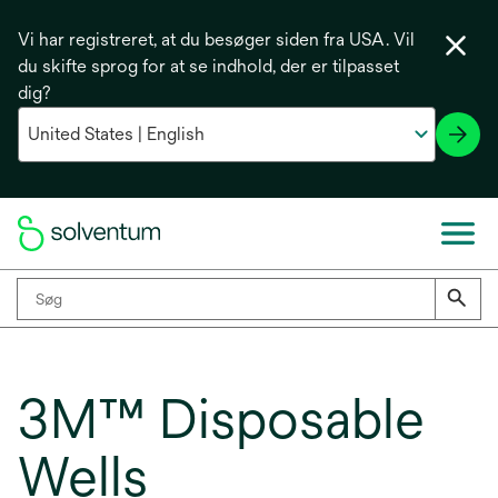
Vi har registreret, at du besøger siden fra USA. Vil
du skifte sprog for at se indhold, der er tilpasset
dig?
3M™ Disposable
Wells