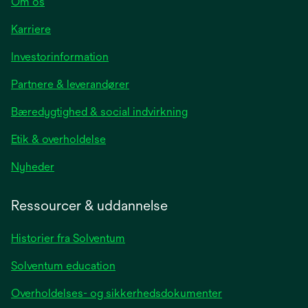
Om os
Karriere
opens
Investorinformation
in
Partnere & leverandører
a
new
Bæredygtighed & social indvirkning
tab
Etik & overholdelse
opens
Nyheder
in
a
Ressourcer & uddannelse
new
tab
Historier fra Solventum
Solventum education
Overholdelses- og sikkerhedsdokumenter