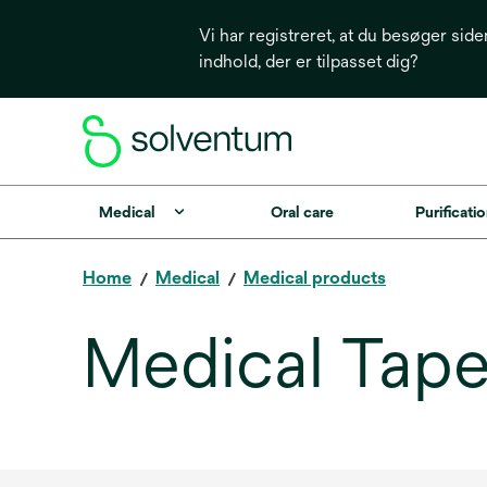
Vi har registreret, at du besøger side
indhold, der er tilpasset dig?
Medical
Oral care
Purificatio
Home
Medical
Medical products
Medical Tape