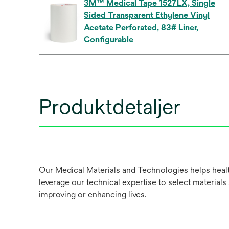
3M™ Medical Tape 1527LX, Single
Sided Transparent Ethylene Vinyl
Acetate Perforated, 83# Liner,
Configurable
Produktdetaljer
Our Medical Materials and Technologies helps healt
leverage our technical expertise to select materials
improving or enhancing lives.