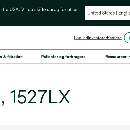
n fra USA. Vil du skifte sprog for at se
opens
Log ind
Investorer
Karriere
in
a
new
n & filtration
Patienter og forbrugere
Ressourcer
tab
, 1527LX