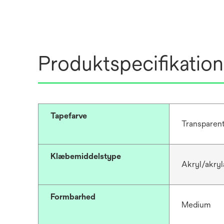
Produktspecifikation
Tapefarve
Transparen
Klæbemiddelstype
Akryl/akry
Formbarhed
Medium