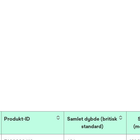
Produkt-ID
Samlet dybde (britisk
standard)
(m