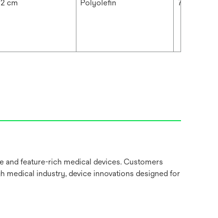
92 cm
Polyolefin
7.48 mil
ve and feature-rich medical devices. Customers
gh medical industry, device innovations designed for