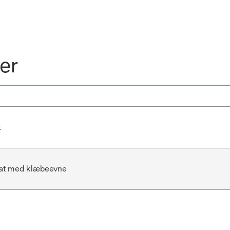
er
t
lat med klæbeevne