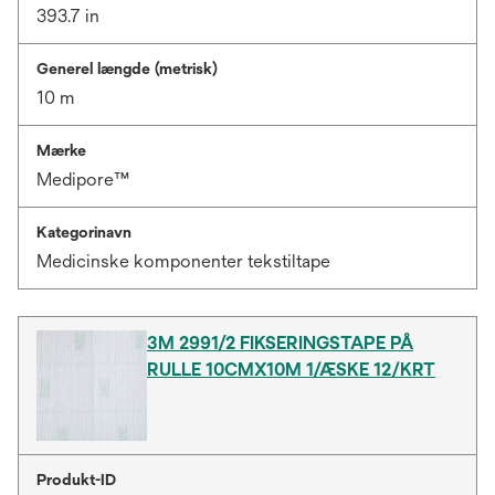
393.7 in
Generel længde (metrisk)
10 m
Mærke
Medipore™
Kategorinavn
Medicinske komponenter tekstiltape
3M 2991/2 FIKSERINGSTAPE PÅ
RULLE 10CMX10M 1/ÆSKE 12/KRT
Produkt-ID