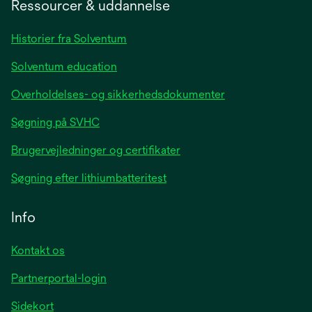
Ressourcer & uddannelse
new
tab
Historier fra Solventum
Solventum education
Overholdelses- og sikkerhedsdokumenter
Søgning på SVHC
Brugervejledninger og certifikater
Søgning efter lithiumbatteritest
Info
Kontakt os
Partnerportal-login
Sidekort