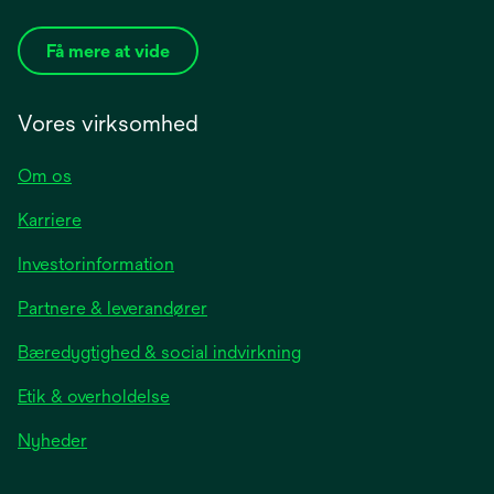
Få mere at vide
Vores virksomhed
Om os
Karriere
opens
Investorinformation
in
Partnere & leverandører
a
new
Bæredygtighed & social indvirkning
tab
Etik & overholdelse
opens
Nyheder
in
a