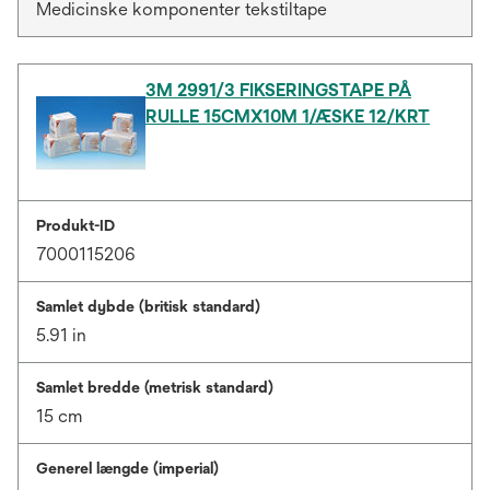
Medicinske komponenter tekstiltape
3M 2991/3 FIKSERINGSTAPE PÅ
RULLE 15CMX10M 1/ÆSKE 12/KRT
Produkt-ID
7000115206
Samlet dybde (britisk standard)
5.91 in
Samlet bredde (metrisk standard)
15 cm
Generel længde (imperial)