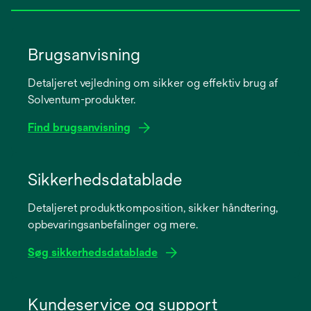
Brugsanvisning
Detaljeret vejledning om sikker og effektiv brug af
Solventum-produkter.
Find brugsanvisning
opens
in
Sikkerhedsdatablade
a
Detaljeret produktkomposition, sikker håndtering,
new
opbevaringsanbefalinger og mere.
tab
Søg sikkerhedsdatablade
opens
in
Kundeservice og support