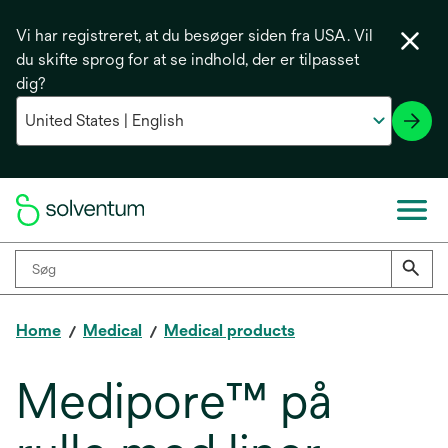
Vi har registreret, at du besøger siden fra USA. Vil
du skifte sprog for at se indhold, der er tilpasset
dig?
Home
Medical
Medical products
Medipore™ på