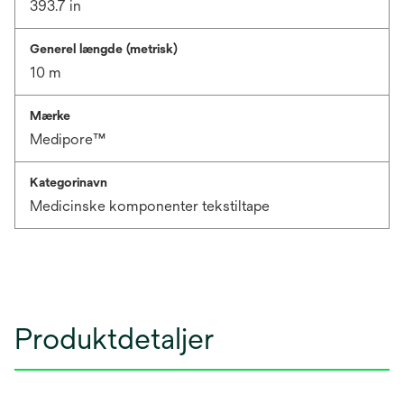
393.7 in
Generel længde (metrisk)
10 m
Mærke
Medipore™
Kategorinavn
Medicinske komponenter tekstiltape
Produktdetaljer