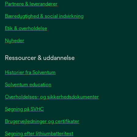
Partnere & leverandører
a
new
Bæredygtighed & social indvirkning
tab
Etik & overholdelse
opens
Nyheder
in
a
Ressourcer & uddannelse
new
tab
Historier fra Solventum
Solventum education
Overholdelses- og sikkerhedsdokumenter
Søgning på SVHC
Brugervejledninger og certifikater
Søgning efter lithiumbatteritest