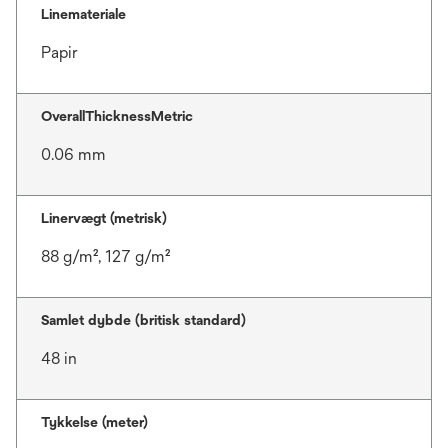
Linemateriale
Papir
OverallThicknessMetric
0.06 mm
Linervægt (metrisk)
88 g/m², 127 g/m²
Samlet dybde (britisk standard)
48 in
Tykkelse (meter)