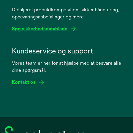
a
Detaljeret produktkomposition, sikker håndtering,
new
opbevaringsanbefalinger og mere.
tab
Søg sikkerhedsdatablade
opens
in
Kundeservice og support
a
Vores team er her for at hjælpe med at besvare alle
new
dine spørgsmål.
tab
Kontakt os