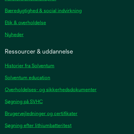
a
new
Bæredygtighed & social indvirkning
tab
Etik & overholdelse
opens
Nyheder
in
a
Ressourcer & uddannelse
new
tab
Historier fra Solventum
Solventum education
Overholdelses- og sikkerhedsdokumenter
Søgning på SVHC
Brugervejledninger og certifikater
Søgning efter lithiumbatteritest