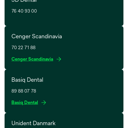
w
s
t
76 40 93 00
i
a
n
b
a
n
Cenger Scandinavia
e
w
70 22 71 88
t
o
Cenger Scandinavia
a
p
b
e
Basiq Dental
n
s
89 88 07 78
i
n
Basiq Dental
a
n
e
Unident Danmark
w