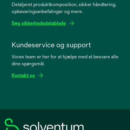
Detaljeret produktkomposition, sikker håndtering,
new
opbevaringsanbefalinger og mere.
tab
Søg sikkerhedsdatablade
opens
in
Kundeservice og support
a
Vores team er her for at hjælpe med at besvare alle
new
dine spørgsmål.
tab
Kontakt os