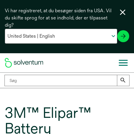
Vi har registreret, at du besøger siden fra USA. Vil
du skifte sprog for at se indhold, der er tilpasset
dig?
3M™ Elipar™
Battery