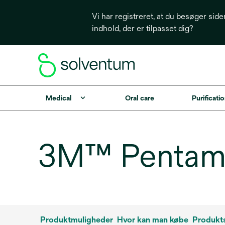
Vi har registreret, at du besøger side
indhold, der er tilpasset dig?
Medical
Oral care
Purificatio
3M™ Pentami
Produktmuligheder
Hvor kan man købe
Produkts