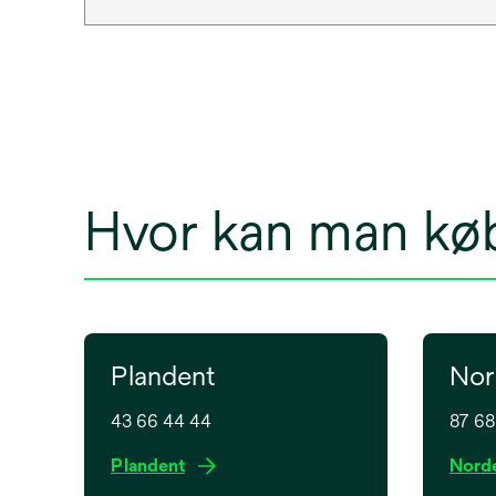
Hvor kan man kø
Plandent
Nor
43 66 44 44
87 68
o
Plandent
Nord
p