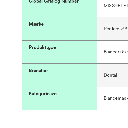
Global Catalog Number
MIXSHFTPT
Mærke
Pentamix™
Produkttype
Blanderakse
Brancher
Dental
Kategorinavn
Blandemaski