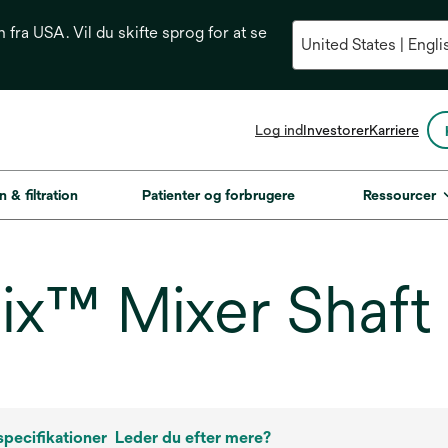
n fra USA. Vil du skifte sprog for at se
opens
Log ind
Investorer
Karriere
in
a
new
n & filtration
Patienter og forbrugere
Ressourcer
tab
x™ Mixer Shaft
pecifikationer
Leder du efter mere?