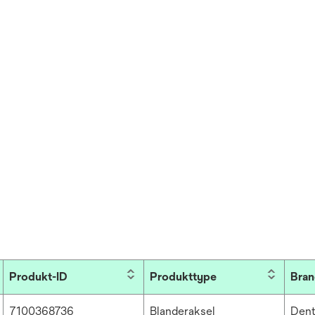
Produkt-ID
Produkttype
Bran
7100368736
Blanderaksel
Dent