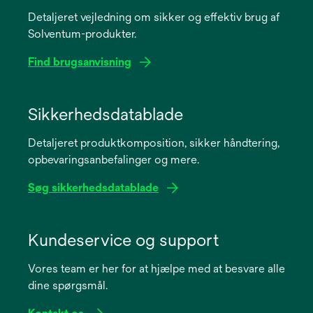
Detaljeret vejledning om sikker og effektiv brug af
Solventum-produkter.
Find brugsanvisning
opens
in
Sikkerhedsdatablade
a
Detaljeret produktkomposition, sikker håndtering,
new
opbevaringsanbefalinger og mere.
tab
Søg sikkerhedsdatablade
opens
in
Kundeservice og support
a
Vores team er her for at hjælpe med at besvare alle
new
dine spørgsmål.
tab