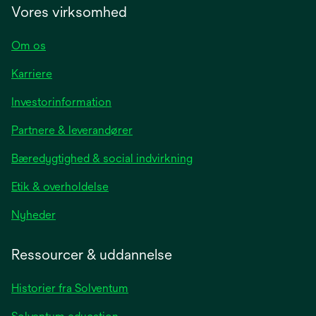
Vores virksomhed
Om os
Karriere
opens
Investorinformation
in
Partnere & leverandører
a
new
Bæredygtighed & social indvirkning
tab
Etik & overholdelse
opens
Nyheder
in
a
Ressourcer & uddannelse
new
tab
Historier fra Solventum