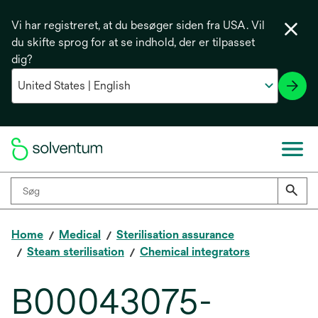
Vi har registreret, at du besøger siden fra USA. Vil
du skifte sprog for at se indhold, der er tilpasset
dig?
Home
Medical
Sterilisation assurance
Steam sterilisation
Chemical integrators
B00043075-