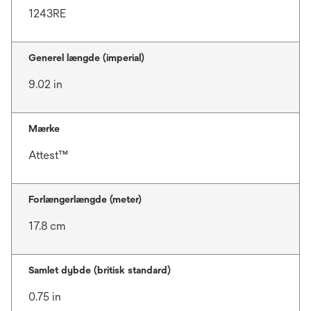
1243RE
Generel længde (imperial)
9.02 in
Mærke
Attest™
Forlængerlængde (meter)
17.8 cm
Samlet dybde (britisk standard)
0.75 in