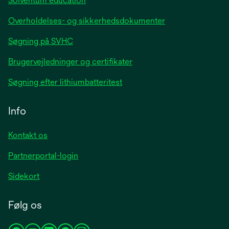
Solventum education
Overholdelses- og sikkerhedsdokumenter
Søgning på SVHC
Brugervejledninger og certifikater
Søgning efter lithiumbatteritest
Info
Kontakt os
Partnerportal-login
Sidekort
Følg os