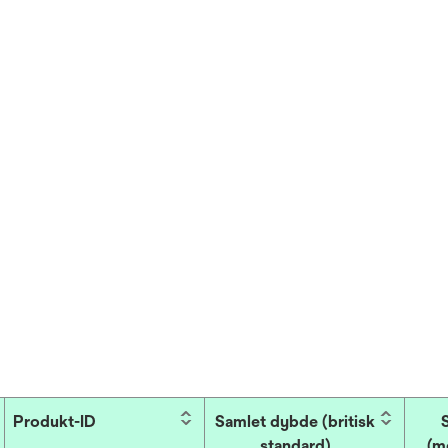
Produkt-ID
Samlet dybde (britisk
standard)
(m