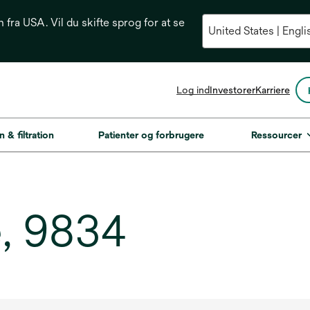
n fra USA. Vil du skifte sprog for at se
opens
Log ind
Investorer
Karriere
in
a
new
n & filtration
Patienter og forbrugere
Ressourcer
tab
, 9834