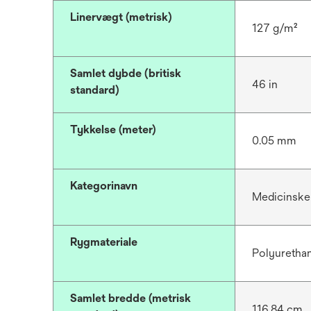
Linervægt (metrisk)
127 g/m²
Samlet dybde (britisk
46 in
standard)
Tykkelse (meter)
0.05 mm
Kategorinavn
Medicinske
Rygmateriale
Polyuretha
Samlet bredde (metrisk
116.84 cm