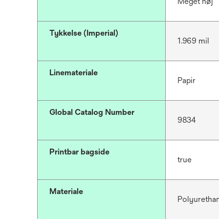
Meget høj
Tykkelse (Imperial)
1.969 mil
Linemateriale
Papir
Global Catalog Number
9834
Printbar bagside
true
Materiale
Polyuretha