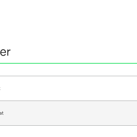
er
t
at