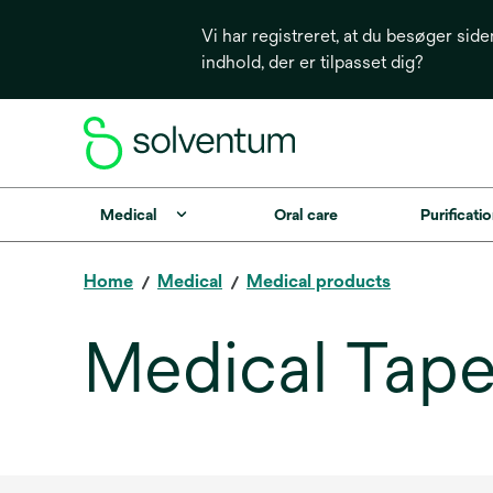
Vi har registreret, at du besøger side
indhold, der er tilpasset dig?
Medical
Oral care
Purificatio
Home
Medical
Medical products
Medical Tape