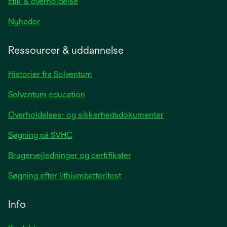
Etik & overholdelse
opens
Nyheder
in
a
Ressourcer & uddannelse
new
tab
Historier fra Solventum
Solventum education
Overholdelses- og sikkerhedsdokumenter
Søgning på SVHC
Brugervejledninger og certifikater
Søgning efter lithiumbatteritest
Info