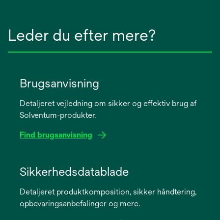
Leder du efter mere?
Brugsanvisning
Detaljeret vejledning om sikker og effektiv brug af
Solventum-produkter.
Find brugsanvisning
opens
in
Sikkerhedsdatablade
a
Detaljeret produktkomposition, sikker håndtering,
new
opbevaringsanbefalinger og mere.
tab