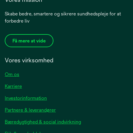
Skabe bedre, smartere og sikrere sundhedspleje for at
forbedre liv
Få mere at vide
Vores virksomhed
Om os
Karriere
opens
Investorinformation
in
Partnere & leverandører
a
new
Bæredygtighed & social indvirkning
tab