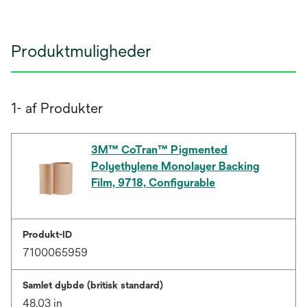
Produktmuligheder
1- af Produkter
3M™ CoTran™ Pigmented
Polyethylene Monolayer Backing
Film, 9718, Configurable
Produkt-ID
7100065959
Samlet dybde (britisk standard)
48.03 in