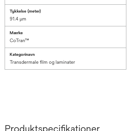
Tykkelse (meter)
91.4 μm
Mærke
CoTran™
Kategorinavn
Transdermale film og laminater
Produktspecifikationer