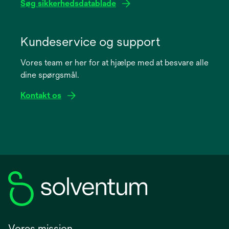
Søg sikkerhedsdatablade
opens
in
Kundeservice og support
a
Vores team er her for at hjælpe med at besvare alle
new
dine spørgsmål.
tab
Kontakt os
Vores mission