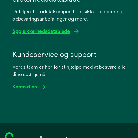
a
Detaljeret produktkomposition, sikker håndtering,
new
opbevaringsanbefalinger og mere.
tab
Søg sikkerhedsdatablade
opens
in
Kundeservice og support
a
Vores team er her for at hjælpe med at besvare alle
new
dine spørgsmål.
tab
Kontakt os