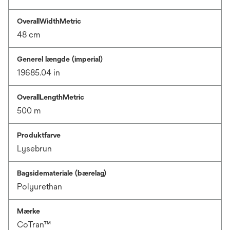
OverallWidthMetric
48 cm
Generel længde (imperial)
19685.04 in
OverallLengthMetric
500 m
Produktfarve
Lysebrun
Bagsidemateriale (bærelag)
Polyurethan
Mærke
CoTran™