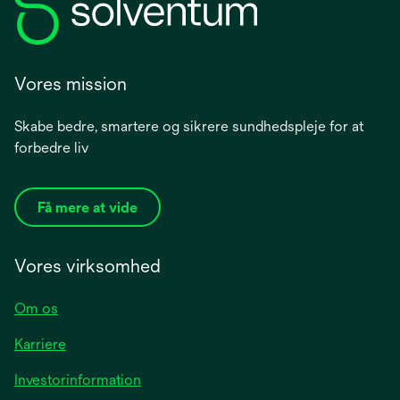
Vores mission
Skabe bedre, smartere og sikrere sundhedspleje for at
forbedre liv
Få mere at vide
Vores virksomhed
Om os
Karriere
opens
Investorinformation