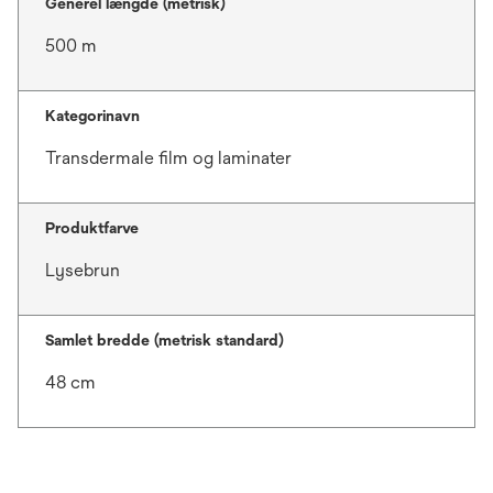
Generel længde (metrisk)
500 m
Kategorinavn
Transdermale film og laminater
Produktfarve
Lysebrun
Samlet bredde (metrisk standard)
48 cm