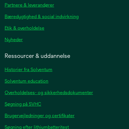
in
Partnere & leverandører
a
new
Bæredygtighed & social indvirkning
tab
Etik & overholdelse
opens
Nyheder
in
a
Ressourcer & uddannelse
new
tab
Historier fra Solventum
Solventum education
Overholdelses- og sikkerhedsdokumenter
Søgning på SVHC
Brugervejledninger og certifikater
Søgning efter lithiumbatteritest