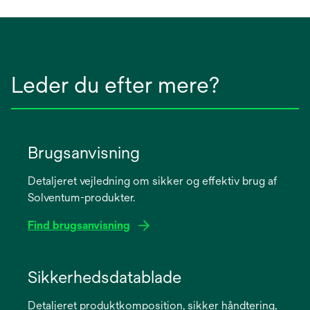
Leder du efter mere?
Brugsanvisning
Detaljeret vejledning om sikker og effektiv brug af
Solventum-produkter.
Find brugsanvisning
opens
in
Sikkerhedsdatablade
a
Detaljeret produktkomposition, sikker håndtering,
new