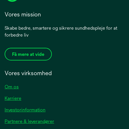
Vores mission
Skabe bedre, smartere og sikrere sundhedspleje for at
forbedre liv
Få mere at vide
Vores virksomhed
Om os
Karriere
opens
Investorinformation
in
Partnere & leverandører
a