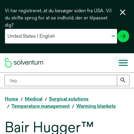
Vi har registreret, at du besøger siden fra USA. Vil
du skifte sprog for at se indhold, der er tilpasset
dig?
Home
Medical
Surgical solutions
Temperature management
Warming blankets
Bair Hugger™