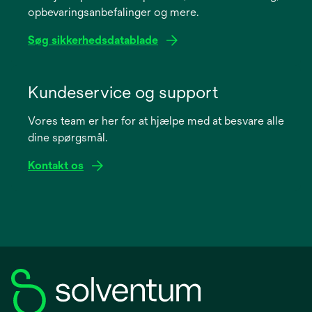
opbevaringsanbefalinger og mere.
tab
Søg sikkerhedsdatablade
opens
in
Kundeservice og support
a
Vores team er her for at hjælpe med at besvare alle
new
dine spørgsmål.
tab
Kontakt os