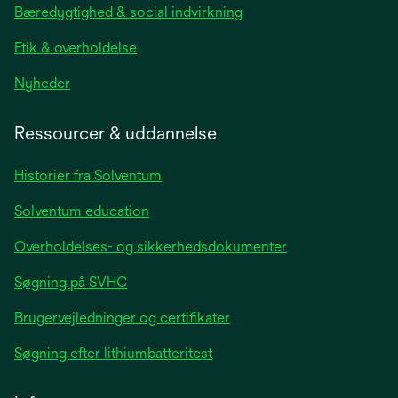
new
Bæredygtighed & social indvirkning
tab
Etik & overholdelse
opens
Nyheder
in
a
Ressourcer & uddannelse
new
tab
Historier fra Solventum
Solventum education
Overholdelses- og sikkerhedsdokumenter
Søgning på SVHC
Brugervejledninger og certifikater
Søgning efter lithiumbatteritest