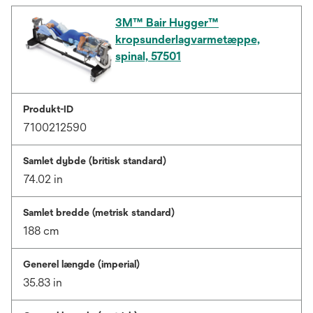
3M™ Bair Hugger™
kropsunderlagvarmetæppe,
spinal, 57501
Produkt-ID
7100212590
Samlet dybde (britisk standard)
74.02 in
Samlet bredde (metrisk standard)
188 cm
Generel længde (imperial)
35.83 in