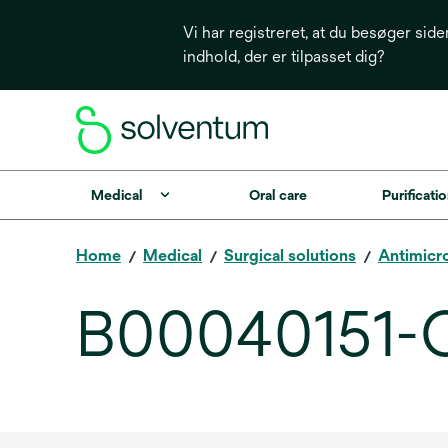
Vi har registreret, at du besøger side
indhold, der er tilpasset dig?
Medical
Oral care
Purificatio
Home
Medical
Surgical solutions
Antimicro
B00040151-O