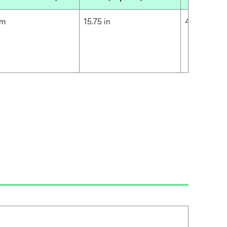
cm
15.75 in
40 cm