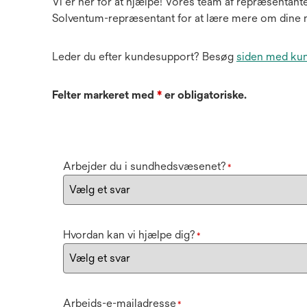
Vi er her for at hjælpe! Vores team af repræsentante
Solventum-repræsentant for at lære mere om dine 
Leder du efter kundesupport? Besøg
siden med ku
Felter markeret med
*
er obligatoriske.
Arbejder du i sundhedsvæsenet?
*
Hvordan kan vi hjælpe dig?
*
Arbejds-e-mailadresse
*