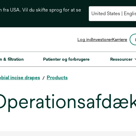
n fra USA. Vil du skifte sprog for at se
opens
Log ind
Investorer
Karriere
in
a
new
n & filtration
Patienter og forbrugere
Ressourcer
tab
bial incise drapes
Products
perationsafdæk