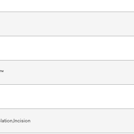
e™
lation,Incision