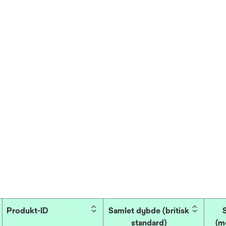
Produkt-ID
Samlet dybde (britisk
standard)
(m