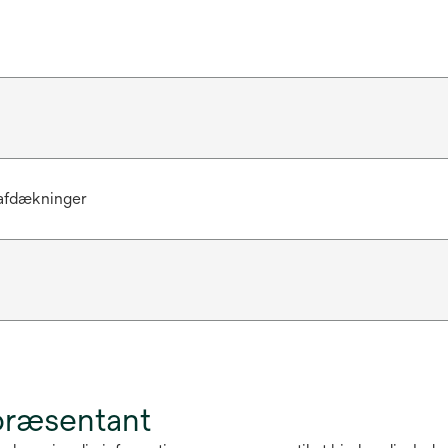
afdækninger
præsentant