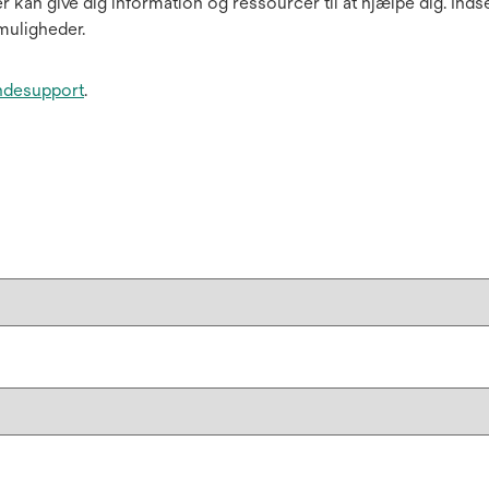
r kan give dig information og ressourcer til at hjælpe dig. Ind
muligheder.
ndesupport
.