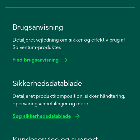
Brugsanvisning
Detaljeret vejledning om sikker og effektiv brug af
Solventum-produkter.
Find brugsanvisning
opens
in
Sikkerhedsdatablade
a
Detaljeret produktkomposition, sikker håndtering,
new
opbevaringsanbefalinger og mere.
tab
Søg sikkerhedsdatablade
opens
in
Kundeservice og support