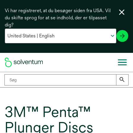
Vi har registreret, at du besøger siden fra USA. Vil
du skifte sprog for at se indhold, der er tilpasset
dig?
3M™ Penta™
Plunger Discs