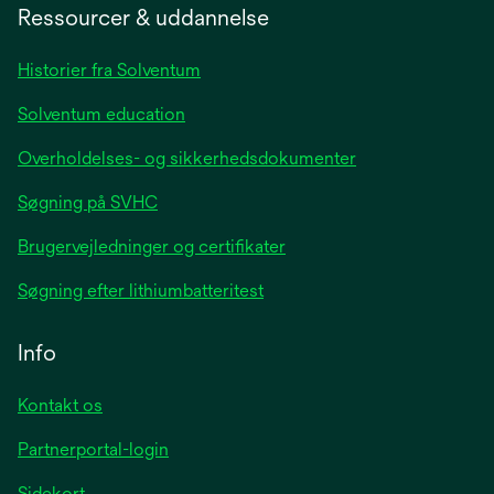
a
Ressourcer & uddannelse
new
tab
Historier fra Solventum
Solventum education
Overholdelses- og sikkerhedsdokumenter
Søgning på SVHC
Brugervejledninger og certifikater
Søgning efter lithiumbatteritest
Info
Kontakt os
Partnerportal-login
Sidekort