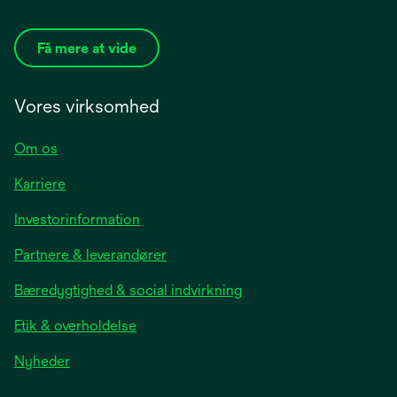
Få mere at vide
Vores virksomhed
Om os
Karriere
opens
Investorinformation
in
Partnere & leverandører
a
new
Bæredygtighed & social indvirkning
tab
Etik & overholdelse
opens
Nyheder
in