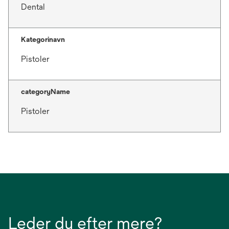
Dental
Kategorinavn
Pistoler
categoryName
Pistoler
Leder du efter mere?