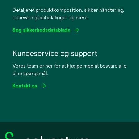
a
Detaljeret produktkomposition, sikker håndtering,
new
opbevaringsanbefalinger og mere.
tab
Søg sikkerhedsdatablade
opens
in
Kundeservice og support
a
Vores team er her for at hjælpe med at besvare alle
new
dine spørgsmål.
tab
Kontakt os