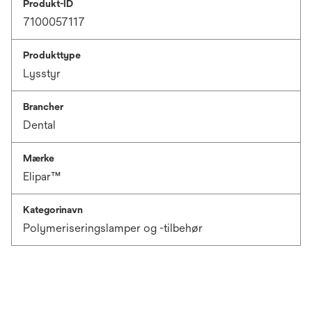
Produkt-ID
7100057117
Produkttype
Lysstyr
Brancher
Dental
Mærke
Elipar™
Kategorinavn
Polymeriseringslamper og -tilbehør