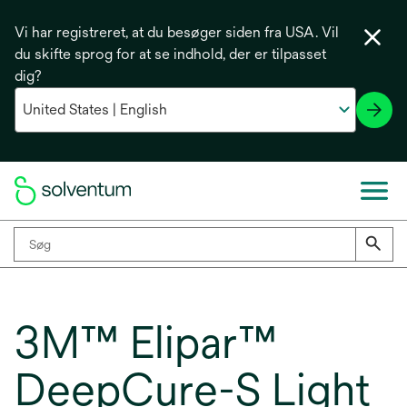
Vi har registreret, at du besøger siden fra USA. Vil
du skifte sprog for at se indhold, der er tilpasset
dig?
3M™ Elipar™
DeepCure-S Light