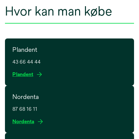
Hvor kan man købe
Plandent
43 66 44 44
o
Plandent
p
e
Nordenta
n
s
87 68 16 11
i
n
o
Nordenta
a
p
n
e