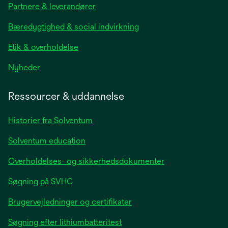
Partnere & leverandører
a
new
Bæredygtighed & social indvirkning
tab
Etik & overholdelse
opens
Nyheder
in
a
Ressourcer & uddannelse
new
tab
Historier fra Solventum
Solventum education
Overholdelses- og sikkerhedsdokumenter
Søgning på SVHC
Brugervejledninger og certifikater
Søgning efter lithiumbatteritest