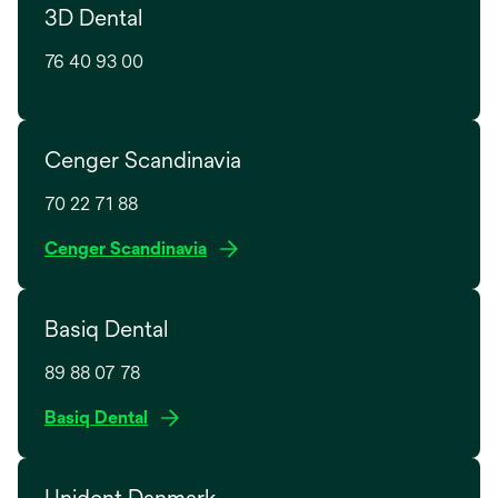
e
3D Dental
n
w
s
t
76 40 93 00
i
a
n
b
a
n
Cenger Scandinavia
e
w
70 22 71 88
t
o
Cenger Scandinavia
a
p
b
e
Basiq Dental
n
s
89 88 07 78
i
n
Basiq Dental
a
n
e
Unident Danmark