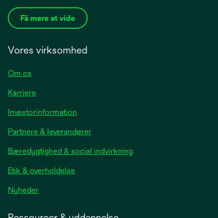
Få mere at vide
Vores virksomhed
Om os
Karriere
opens
Investorinformation
in
Partnere & leverandører
a
new
Bæredygtighed & social indvirkning
tab
Etik & overholdelse
opens
Nyheder
in
a
Ressourcer & uddannelse