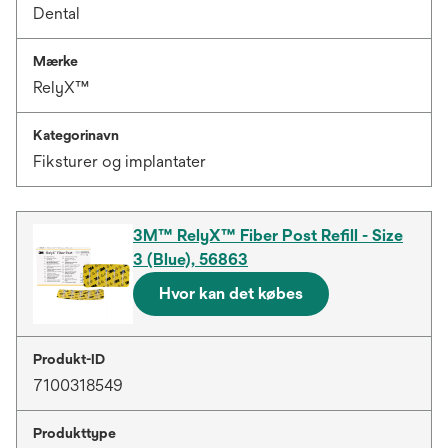
Dental
Mærke
RelyX™
Kategorinavn
Fiksturer og implantater
3M™ RelyX™ Fiber Post Refill - Size
3 (Blue), 56863
Hvor kan det købes
Produkt-ID
7100318549
Produkttype