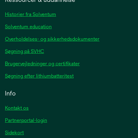
new
tab
Historier fra Solventum
Solventum education
Overholdelses- og sikkerhedsdokumenter
Søgning på SVHC
Brugervejledninger og certifikater
Søgning efter lithiumbatteritest
Info
Kontakt os
Partnerportal-login
Sidekort