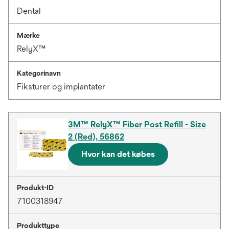
Dental
Mærke
RelyX™
Kategorinavn
Fiksturer og implantater
3M™ RelyX™ Fiber Post Refill - Size
2 (Red), 56862
Hvor kan det købes
Produkt-ID
7100318947
Produkttype