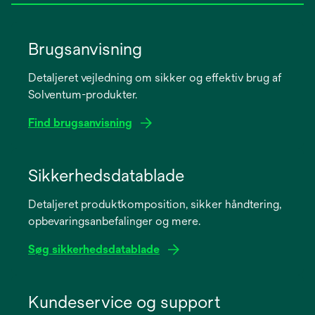
Brugsanvisning
Detaljeret vejledning om sikker og effektiv brug af
Solventum-produkter.
Find brugsanvisning
opens
in
Sikkerhedsdatablade
a
Detaljeret produktkomposition, sikker håndtering,
new
opbevaringsanbefalinger og mere.
tab
Søg sikkerhedsdatablade
opens
in
Kundeservice og support