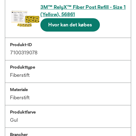
3M™ RelyX™ Fiber Post Refill - Size 1
(Yellow), 56861
Hvor kan det købes
Produkt-ID
7100319078
Produkttype
Fiberstift
Materiale
Fiberstift
Produktfarve
Gul
Brancher