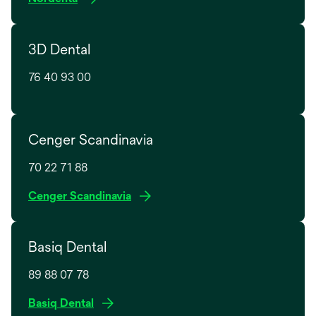
a
p
n
e
e
3D Dental
n
w
s
t
76 40 93 00
i
a
n
b
a
n
Cenger Scandinavia
e
w
70 22 71 88
t
o
Cenger Scandinavia
a
p
b
e
Basiq Dental
n
s
89 88 07 78
i
n
Basiq Dental
a