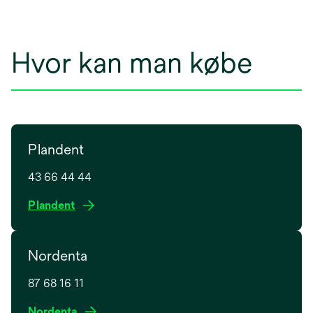
Hvor kan man købe
Plandent
43 66 44 44
o
Plandent
p
e
Nordenta
n
s
87 68 16 11
i
n
o
Nordenta