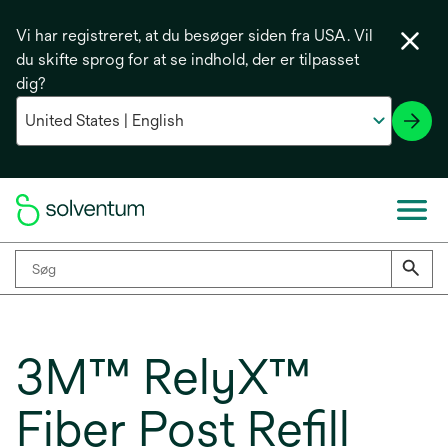
Vi har registreret, at du besøger siden fra USA. Vil
du skifte sprog for at se indhold, der er tilpasset
dig?
3M™ RelyX™
Fiber Post Refill