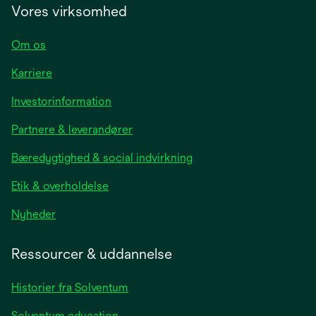
Vores virksomhed
Om os
Karriere
opens
Investorinformation
in
Partnere & leverandører
a
new
Bæredygtighed & social indvirkning
tab
Etik & overholdelse
opens
Nyheder
in
a
Ressourcer & uddannelse
new
tab
Historier fra Solventum
Solventum education