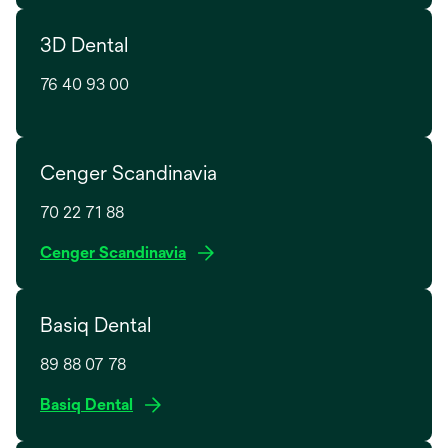
n
e
e
3D Dental
n
w
s
t
76 40 93 00
i
a
n
b
a
n
Cenger Scandinavia
e
w
70 22 71 88
t
o
Cenger Scandinavia
a
p
b
e
Basiq Dental
n
s
89 88 07 78
i
n
Basiq Dental
a
n