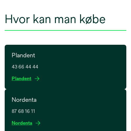
Hvor kan man købe
Plandent
43 66 44 44
o
Plandent
p
e
Nordenta
n
s
87 68 16 11
i
n
o
Nordenta
a
p