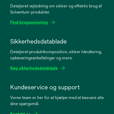
Detaljeret vejledning om sikker og effektiv brug af
Solventum-produkter.
Find brugsanvisning
opens
in
Sikkerhedsdatablade
a
Detaljeret produktkomposition, sikker håndtering,
new
opbevaringsanbefalinger og mere.
tab
Søg sikkerhedsdatablade
opens
in
Kundeservice og support
a
Vores team er her for at hjælpe med at besvare alle
new
dine spørgsmål.
tab
Kontakt os