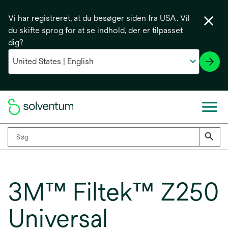
Vi har registreret, at du besøger siden fra USA. Vil
du skifte sprog for at se indhold, der er tilpasset
dig?
3M™ Filtek™ Z250
Universal