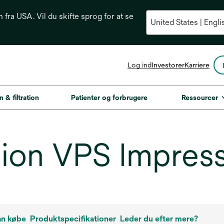
n fra USA. Vil du skifte sprog for at se
opens
Log ind
Investorer
Karriere
in
a
new
n & filtration
Patienter og forbrugere
Ressourcer
tab
on VPS Impressi
an købe
Produktspecifikationer
Leder du efter mere?