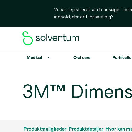
Vi har registreret, at du besøger side
indhold, der er tilpasset dig?
Medical
Oral care
Purificatio
3M™ Dimensi
Produktmuligheder
Produktdetaljer
Hvor kan m