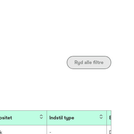
Ryd alle filtre
ositet
Indstil type
Brancher
k
-
Dental