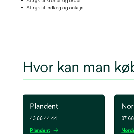
Aftryk til kroner og broer
Aftryk til indlæg og onlays
Hvor kan man kø
Plandent
Nor
43 66 44 44
87 68
o
Plandent
Nord