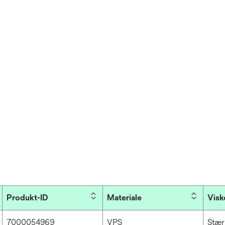
Produkt-ID
Materiale
Visk
7000054969
VPS
Stær