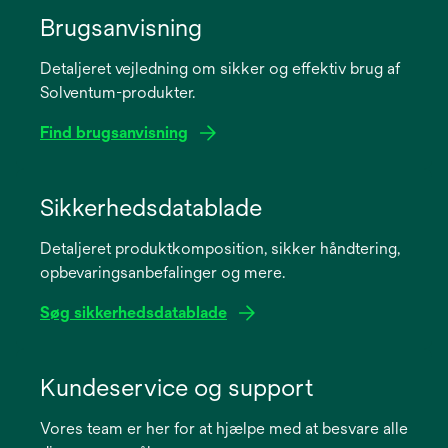
Brugsanvisning
Detaljeret vejledning om sikker og effektiv brug af
Solventum-produkter.
Find brugsanvisning
opens
in
Sikkerhedsdatablade
a
Detaljeret produktkomposition, sikker håndtering,
new
opbevaringsanbefalinger og mere.
tab
Søg sikkerhedsdatablade
opens
in
Kundeservice og support
a
Vores team er her for at hjælpe med at besvare alle
new