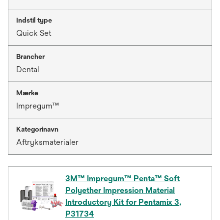
Indstil type
Quick Set
Brancher
Dental
Mærke
Impregum™
Kategorinavn
Aftryksmaterialer
3M™ Impregum™ Penta™ Soft
Polyether Impression Material
Introductory Kit for Pentamix 3,
P31734