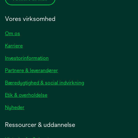
Vores virksomhed
Om os
Karriere
opens
Investorinformation
in
Partnere & leverandører
a
new
Bæredygtighed & social indvirkning
tab
Etik & overholdelse
opens
Nyheder
in
a
Ressourcer & uddannelse
new
tab