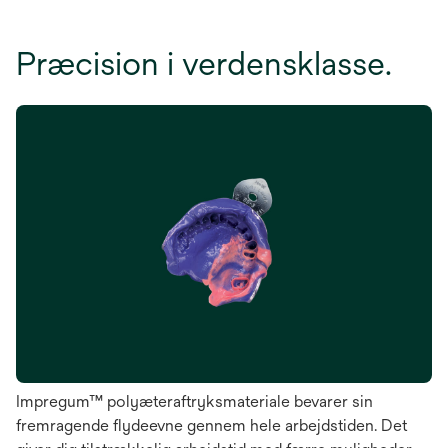
Præcision i verdensklasse.
Impregum™ polyæteraftryksmateriale bevarer sin
fremragende flydeevne gennem hele arbejdstiden. Det