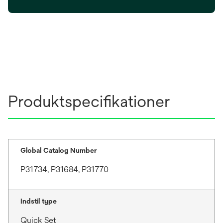
p
e
n
s
i
n
a
n
Produktspecifikationer
e
w
t
a
b
Global Catalog Number
P31734, P31684, P31770
Indstil type
Quick Set