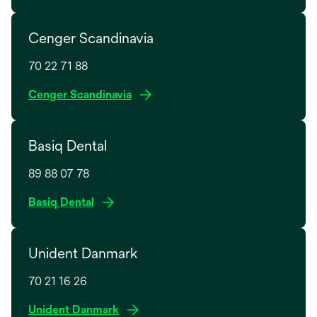
b
a
n
Cenger Scandinavia
e
w
70 22 71 88
t
o
Cenger Scandinavia
a
p
b
e
Basiq Dental
n
s
89 88 07 78
i
n
Basiq Dental
a
n
e
Unident Danmark
w
t
70 21 16 26
a
o
Unident Danmark
b