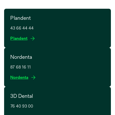
Plandent
43 66 44 44
o
Plandent
p
e
Nordenta
n
s
87 68 16 11
i
n
o
Nordenta
a
p
n
e
e
3D Dental
n
w
s
t
76 40 93 00
i
a
n