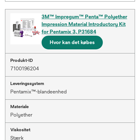
3M™ Impregum™ Penta™ Polyether
Impression Material Introductory Kit
for Pentamix 3, P31684
Hvor kan det købes
Produkt-ID
7100196204
Leveringssystem
Pentamix™-blandeenhed
Materiale
Polyether
Viskositet
Stærk