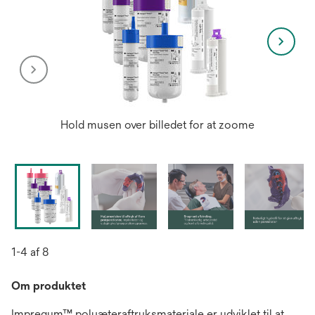
Hold musen over billedet for at zoome
1-4 af 8
Om produktet
Impregum™ polyæteraftryksmateriale er udviklet til at