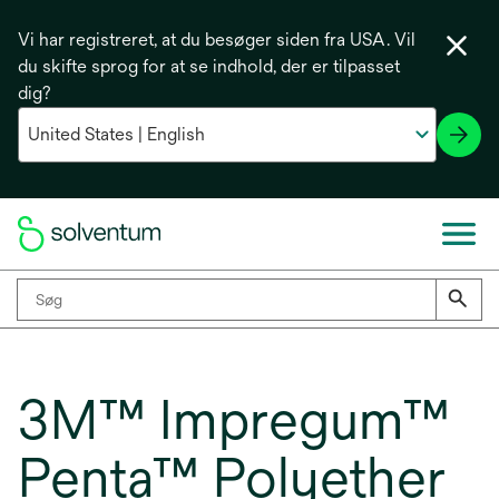
Vi har registreret, at du besøger siden fra USA. Vil
du skifte sprog for at se indhold, der er tilpasset
dig?
3M™ Impregum™
Penta™ Polyether