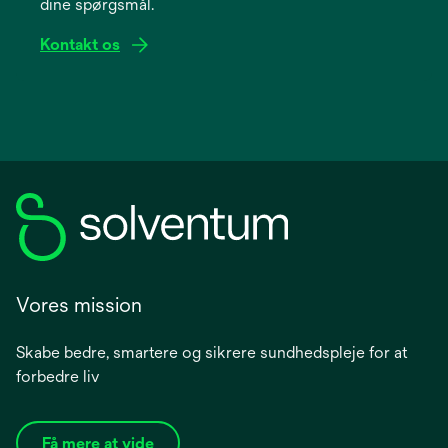
dine spørgsmål.
tab
Kontakt os
Vores mission
Skabe bedre, smartere og sikrere sundhedspleje for at
forbedre liv
Få mere at vide