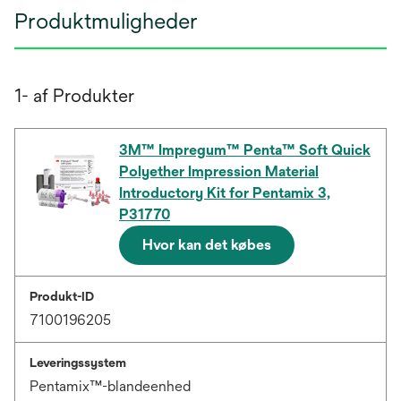
Produktmuligheder
1- af Produkter
3M™ Impregum™ Penta™ Soft Quick
Polyether Impression Material
Introductory Kit for Pentamix 3,
P31770
Hvor kan det købes
Produkt-ID
7100196205
Leveringssystem
Pentamix™-blandeenhed