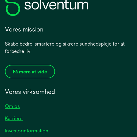
Vores mission
Skabe bedre, smartere og sikrere sundhedspleje for at
forbedre liv
Få mere at vide
Vores virksomhed
Om os
Karriere
opens
Investorinformation