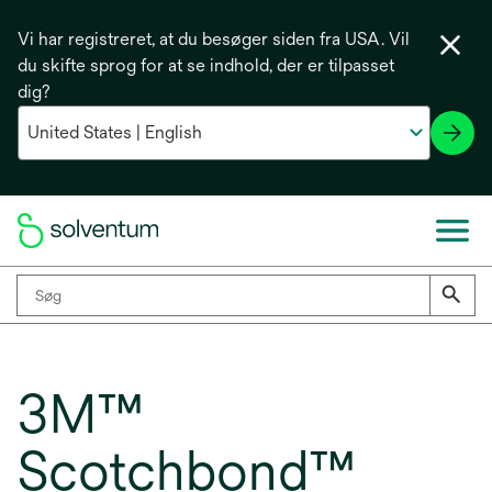
Vi har registreret, at du besøger siden fra USA. Vil
du skifte sprog for at se indhold, der er tilpasset
dig?
3M™
Scotchbond™