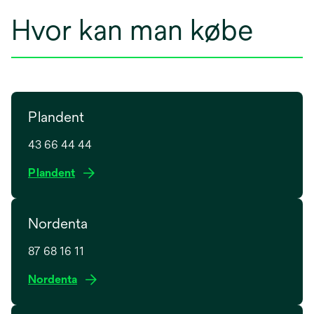
Hvor kan man købe
Plandent
43 66 44 44
o
Plandent
p
e
Nordenta
n
s
87 68 16 11
i
n
o
Nordenta
a
p
n
e