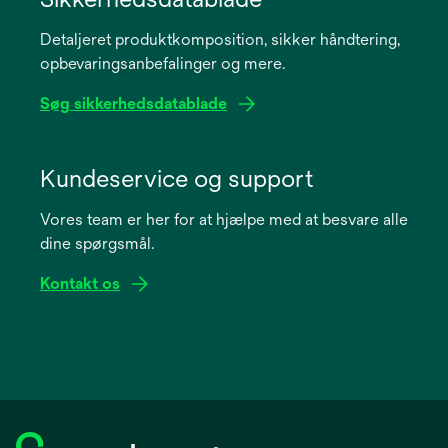
a
Detaljeret produktkomposition, sikker håndtering,
new
opbevaringsanbefalinger og mere.
tab
Søg sikkerhedsdatablade
opens
in
Kundeservice og support
a
Vores team er her for at hjælpe med at besvare alle
new
dine spørgsmål.
tab
Kontakt os