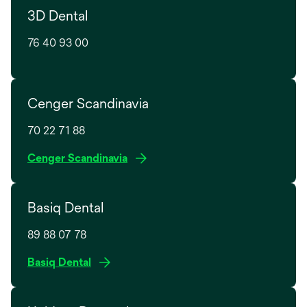
e
3D Dental
n
w
s
t
76 40 93 00
i
a
n
b
a
n
Cenger Scandinavia
e
w
70 22 71 88
t
o
Cenger Scandinavia
a
p
b
e
Basiq Dental
n
s
89 88 07 78
i
n
Basiq Dental
a
n
e