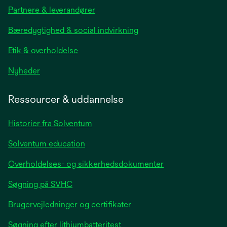
in
Partnere & leverandører
a
new
Bæredygtighed & social indvirkning
tab
Etik & overholdelse
opens
Nyheder
in
a
Ressourcer & uddannelse
new
tab
Historier fra Solventum
Solventum education
Overholdelses- og sikkerhedsdokumenter
Søgning på SVHC
Brugervejledninger og certifikater
Søgning efter lithiumbatteritest