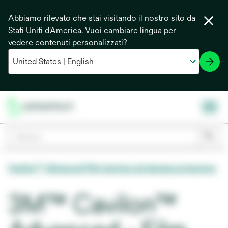
Abbiamo rilevato che stai visitando il nostro sito da
Stati Uniti d'America. Vuoi cambiare lingua per
vedere contenuti personalizzati?
Cavilon™ Advanced Film barriera ad elevata protezione
3M™ Cavilon™