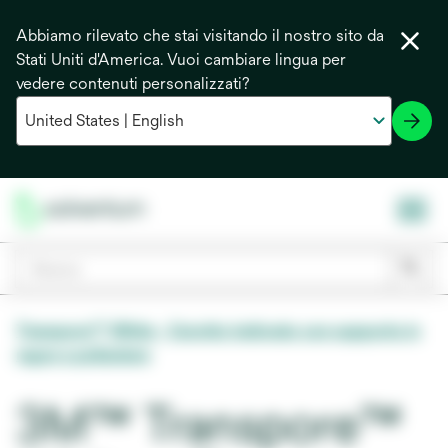
Abbiamo rilevato che stai visitando il nostro sito da
Stati Uniti d'America. Vuoi cambiare lingua per
vedere contenuti personalizzati?
Transpore™ White - Cerotto traforato con supporto in
rayon e poliestere
3M™ Transpore™