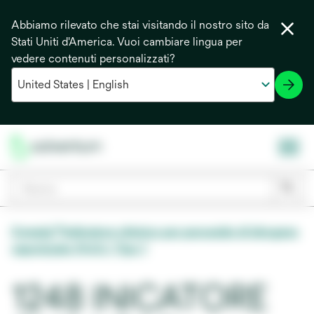
Abbiamo rilevato che stai visitando il nostro sito da
Stati Uniti d'America. Vuoi cambiare lingua per
vedere contenuti personalizzati?
Comply™Indicatore chimico per perossido di idrogeno
vaporizzato (H₂O₂), Tipo 1
1248 INICATORE