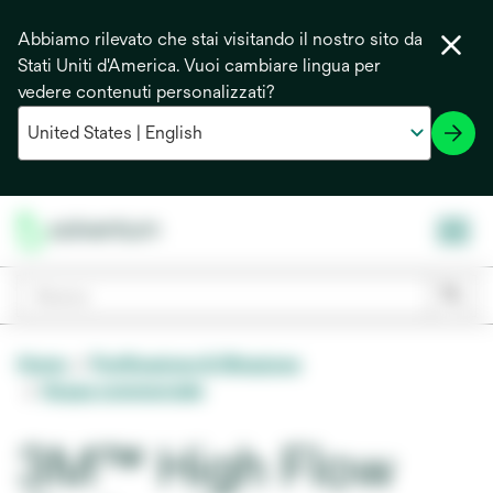
Abbiamo rilevato che stai visitando il nostro sito da
Stati Uniti d'America. Vuoi cambiare lingua per
vedere contenuti personalizzati?
Home
Purificazione & filtrazione
Acqua commerciale
3M™ High Flow