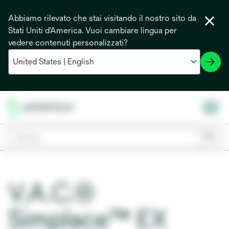
Abbiamo rilevato che stai visitando il nostro sito da
Stati Uniti d'America. Vuoi cambiare lingua per
vedere contenuti personalizzati?
V.A.C.®
Simplace™ EX