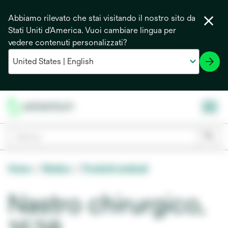
Abbiamo rilevato che stai visitando il nostro sito da
Stati Uniti d'America. Vuoi cambiare lingua per
vedere contenuti personalizzati?
Home
Medico
Prodotti medicali
Nastro chirurgico,