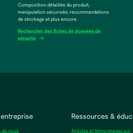
Composition détaillée du produit,
manipulation sécurisée, recommandations
de stockage et plus encore.
Rechercher des fiches de données de
sécurité
s’ouvre
dans
un
nouvel
onglet
 entreprise
Ressources & éduc
 de nous
Articles et témoignages sur