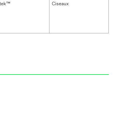
itek™
Ciseaux