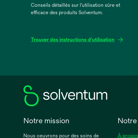
Conseils détaillés sur l'utilisation sûre et
efficace des produits Solventum.
Trouver des instructions d'utilisation
s’ouvre
dans
un
nouvel
onglet
Notre mission
Notre
Nous oeuvrons pour des soins de
À propos