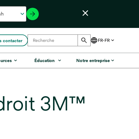
 contacter
ources
Éducation
Notre entreprise
 droit 3M™