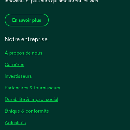
innovants et plus sûrs qui améliorent les vies
En savoir plus
Notre entreprise
À propos de nous
Carrières
s’ouvre
Investisseurs
dans
Partenaires & fournisseurs
un
nouvel
Durabilité & impact social
onglet
Éthique & conformité
s’ouvre
Actualités
dans