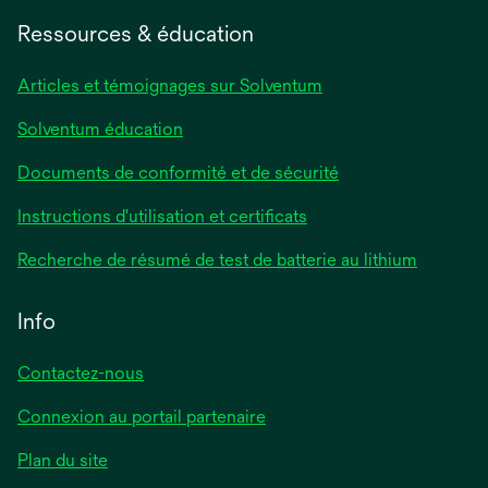
un
Ressources & éducation
nouvel
onglet
Articles et témoignages sur Solventum
Solventum éducation
Documents de conformité et de sécurité
s’ouvre
Instructions d'utilisation et certificats
dans
s’ouvre
Recherche de résumé de test de batterie au lithium
un
dans
nouvel
un
Info
onglet
nouvel
onglet
Contactez-nous
Connexion au portail partenaire
Plan du site