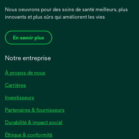
Nous oeuvrons pour des soins de santé meilleurs, plus
innovants et plus sûrs qui améliorent les vies
En savoir plus
Notre entreprise
À propos de nous
Carrières
s’ouvre
Investisseurs
dans
Partenaires & fournisseurs
un
nouvel
Durabilité & impact social
onglet
Éthique & conformité