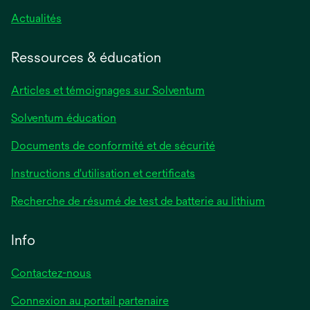
s’ouvre
Actualités
dans
un
Ressources & éducation
nouvel
onglet
Articles et témoignages sur Solventum
Solventum éducation
Documents de conformité et de sécurité
s’ouvre
Instructions d'utilisation et certificats
dans
s’ouvre
Recherche de résumé de test de batterie au lithium
un
dans
nouvel
un
Info
onglet
nouvel
onglet
Contactez-nous
Connexion au portail partenaire