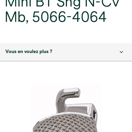
Mini BT Sng N-Cv
Mb, 5066-4064
Vous en voulez plus ?