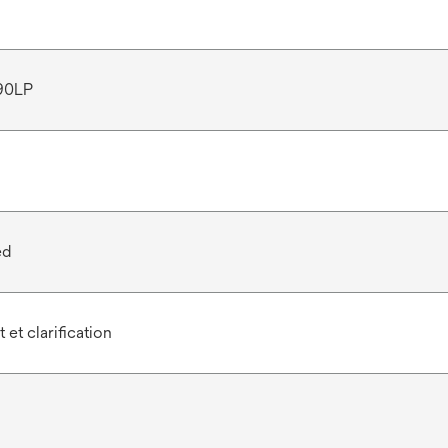
90LP
ed
et clarification