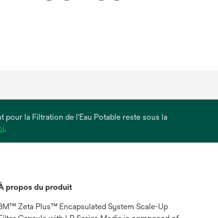
 pour la Filtration de l'Eau Potable reste sous la
s’ouvre
ci
.
dans
un
nouvel
onglet
À propos du produit
3M™ Zeta Plus™ Encapsulated System Scale-Up