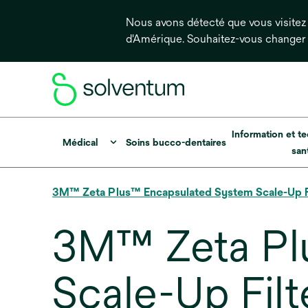
Nous avons détecté que vous visitez 
d'Amérique. Souhaitez-vous changer
Information et te
Médical
Soins bucco-dentaires
san
3M™ Zeta Plus™ Encapsulated System Scale-Up Fi
3M™ Zeta Pl
Scale-Up Filt