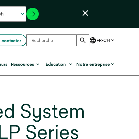
 contacter
eurs
Ressources
Éducation
Notre entreprise
ed System
 LP Series