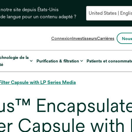
notre site depuis États-Unis
 de langue pour un contenu adapté ?
s’ouvre
Connexion
Investisseurs
Carrières
Nous
dans
un
nouvel
chnologie de la
Purification & filtration
Patients et consommat
onglet
té
lter Capsule with LP Series Media
us™ Encapsulat
er Capsule with