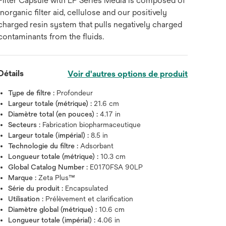
Filter Capsule with LP Series Media is composed of
inorganic filter aid, cellulose and our positively
charged resin system that pulls negatively charged
contaminants from the fluids.
Détails
Voir d'autres options de produit
Type de filtre :
Profondeur
Largeur totale (métrique) :
21.6 cm
Diamètre total (en pouces) :
4.17 in
Secteurs :
Fabrication biopharmaceutique
Largeur totale (impérial) :
8.5 in
Technologie du filtre :
Adsorbant
Longueur totale (métrique) :
10.3 cm
Global Catalog Number :
E0170FSA 90LP
Marque :
Zeta Plus™
Série du produit :
Encapsulated
Utilisation :
Prélèvement et clarification
Diamètre global (métrique) :
10.6 cm
Longueur totale (impérial) :
4.06 in