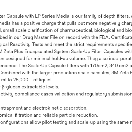
Capsule with LP Series Media is our family of depth filters, w
 media has a positive charge that pulls out more negatively c
l, small scale clarification of pharmaceutical, biological and
bed in our Drug Master File on record with the FDA. Certificates
ical Reactivity Tests and meet the strict requirements specifie
 Zeta Plus Encapsulated System Scale-Up Filter Capsules with 
n designed for minimal hold-up volume. They also incorporate 3
enience. The Scale-Up Capsule filters with 170cm2, 340 cm2 
. Combined with the larger production scale capsules, 3M Zeta
ml to 25,000 L of liquid.
 β-glucan extractable levels.
tivity compliance eases validation and regulatory submissio
entrapment and electrokinetic adsorption.
cal filtration and reliable particle reduction.
 configurations allow pilot testing and scale-up using the same 