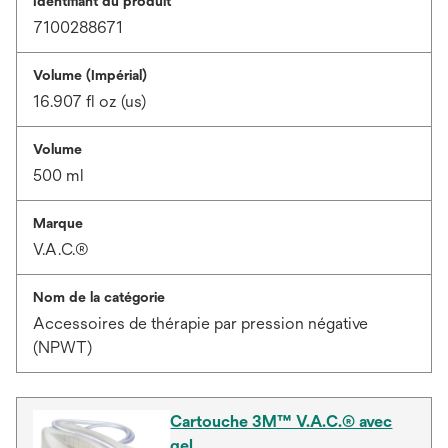
Identifiant du produit
7100288671
Volume (Impérial)
16.907 fl oz (us)
Volume
500 ml
Marque
V.A.C.®
Nom de la catégorie
Accessoires de thérapie par pression négative
(NPWT)
Cartouche 3M™ V.A.C.® avec
gel