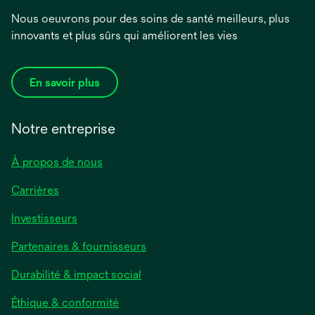
Nous oeuvrons pour des soins de santé meilleurs, plus
innovants et plus sûrs qui améliorent les vies
En savoir plus
Notre entreprise
À propos de nous
Carrières
s’ouvre
Investisseurs
dans
Partenaires & fournisseurs
un
nouvel
Durabilité & impact social
onglet
Éthique & conformité