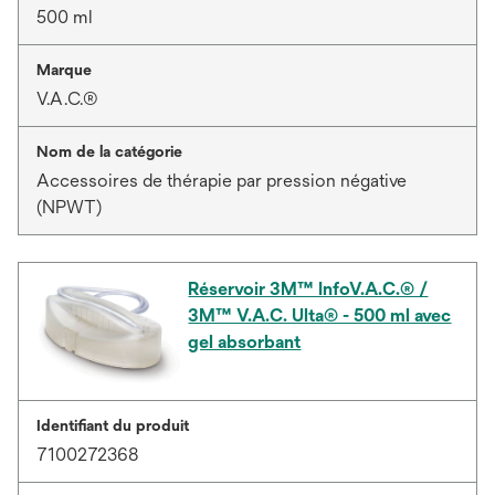
500 ml
Marque
V.A.C.®
Nom de la catégorie
Accessoires de thérapie par pression négative
(NPWT)
Réservoir 3M™ InfoV.A.C.® /
3M™ V.A.C. Ulta® - 500 ml avec
gel absorbant
Identifiant du produit
7100272368