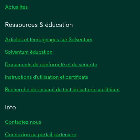
s’ouvre
Actualités
dans
un
Ressources & éducation
nouvel
onglet
Articles et témoignages sur Solventum
Solventum éducation
Documents de conformité et de sécurité
s’ouvre
Instructions d'utilisation et certificats
dans
s’ouvre
Recherche de résumé de test de batterie au lithium
un
dans
nouvel
un
Info
onglet
nouvel
onglet
Contactez-nous
Connexion au portail partenaire