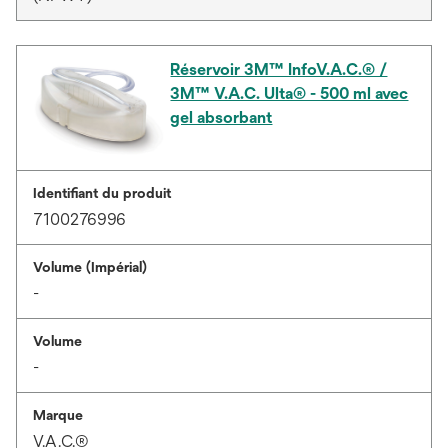
Réservoir 3M™ InfoV.A.C.® /
3M™ V.A.C. Ulta® - 500 ml avec
gel absorbant
Identifiant du produit
7100276996
Volume (Impérial)
-
Volume
-
Marque
V.A.C.®