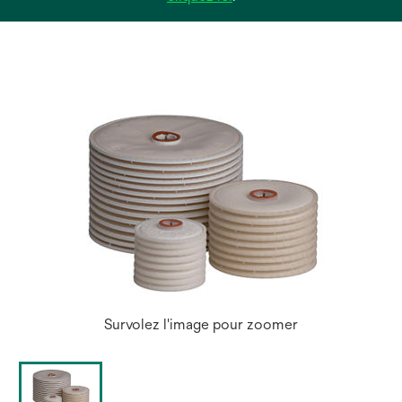
dans
un
nouvel
onglet
Survolez l'image pour zoomer