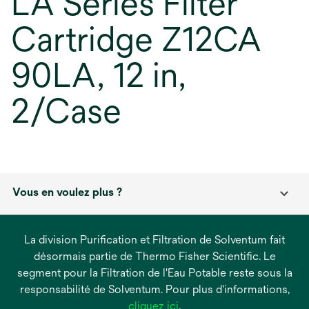
LA Series Filter
Cartridge Z12CA
90LA, 12 in,
2/Case
Vous en voulez plus ?
La division Purification et Filtration de Solventum fait
désormais partie de Thermo Fisher Scientific. Le
segment pour la Filtration de l'Eau Potable reste sous la
responsabilité de Solventum. Pour plus d'informations,
s’ouvre
cliquez ici
.