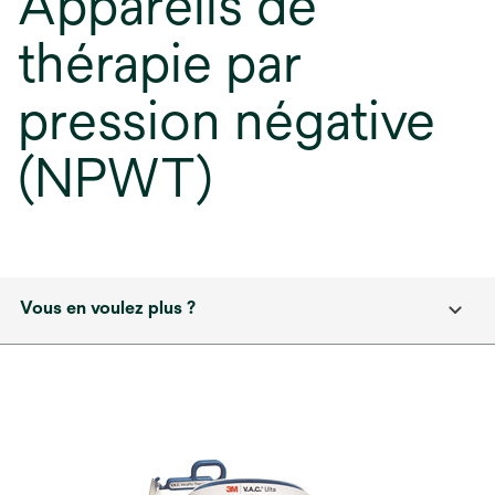
Appareils de
thérapie par
pression négative
(NPWT)
Vous en voulez plus ?