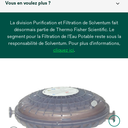
Vous en voulez plus ?
La division Purification et Filtration de Solventum fait
désormais partie de Thermo Fisher Scientific. Le
segment pour la Filtration de l'Eau Potable reste sous la
responsabilité de Solventum. Pour plus d'informations,
s’ouvre
cliquez ici
.
dans
un
nouvel
onglet