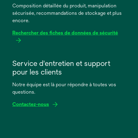
Composition détaillée du produit, manipulation
nouvel
sécurisée, recommandations de stockage et plus
onglet
encore.
Rechercher des fiches de données de sécurité
s’ouvre
dans
Service d'entretien et support
un
pour les clients
nouvel
onglet
Notre équipe est là pour répondre à toutes vos
questions.
Contactez-nous