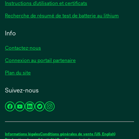
Instructions d’utilisation et certificats
Recherche de résumé de test de batterie au lithium
Info
Contactez-nous
Connexion au portail partenaire
Plan du site
Suivez-nous
s’ouvre
s’ouvre
s’ouvre
s’ouvre
s’ouvre
dans
dans
dans
dans
dans
un
un
un
un
un
nouvel
nouvel
nouvel
nouvel
nouvel
Informations légales
Conditions générales de vente (US, English)