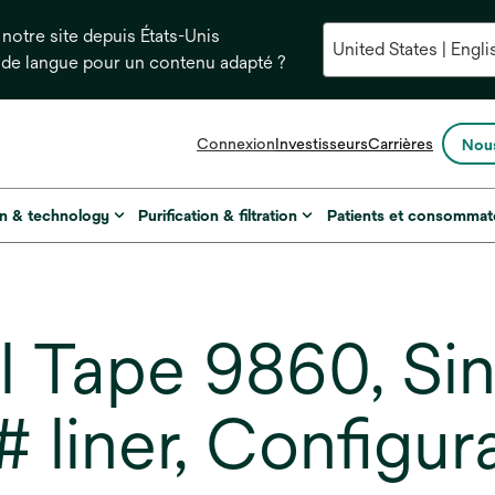
notre site depuis États-Unis
 de langue pour un contenu adapté ?
s’ouvre
Connexion
Investisseurs
Carrières
Nous
dans
un
nouvel
on & technology
Purification & filtration
Patients et consommat
onglet
Tape 9860, Sin
# liner, Configur