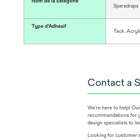
Nom de la catégorie
Sparadraps 
Type d'Adhésif
Tack. Acryl
Contact a S
We're here to help! Ou
recommendations for y
design specialists to l
Looking for customer s