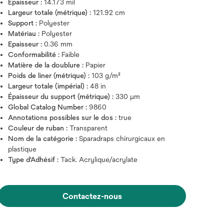
Épaisseur :
14.173 mil
Largeur totale (métrique) :
121.92 cm
Support :
Polyester
Matériau :
Polyester
Epaisseur :
0.36 mm
Conformabilité :
Faible
Matière de la doublure :
Papier
Poids de liner (métrique) :
103 g/m²
Largeur totale (impérial) :
48 in
Épaisseur du support (métrique) :
330 μm
Global Catalog Number :
9860
Annotations possibles sur le dos :
true
Couleur de ruban :
Transparent
Nom de la catégorie :
Sparadraps chirurgicaux en
plastique
Type d'Adhésif :
Tack. Acrylique/acrylate
Contactez-nous