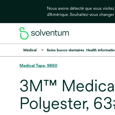
Nous avons détecté que vous visitez 
d'Amérique. Souhaitez-vous changer
Médical
Soins bucco-dentaires
Health informati
Medical Tape, 9860
3M™ Medical 
Polyester, 63