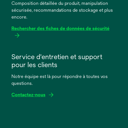
Composition détaillée du produit, manipulation
nouvel
sécurisée, recommandations de stockage et plus
onglet
encore.
Rechercher des fiches de données de sécurité
s’ouvre
dans
Service d'entretien et support
un
pour les clients
nouvel
onglet
Notre équipe est là pour répondre à toutes vos
questions.
Contactez-nous