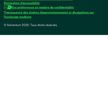
Déclaration d'accessibilité
Vos préférences en matière de confidentialité
Transparence des chaînes d’approvisionnement et divulgations sur
s’ouvre
l’esclavage moderne
dans
© Solventum 2026. Tous droits réservés.
un
nouvel
onglet