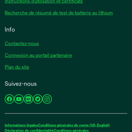
Instructions d’utilisation et certificats
Recherche de résumé de test de batterie au lithium
Info
Contactez-nous
Connexion au portail partenaire
Plan du site
Suivez-nous
s’ouvre
s’ouvre
s’ouvre
s’ouvre
s’ouvre
dans
dans
dans
dans
dans
un
un
un
un
un
nouvel
nouvel
nouvel
nouvel
nouvel
Informations légales
Conditions générales de vente (US, English)
onglet
onglet
onglet
onglet
onglet
Déclaration de confidentialité
Conditions générales