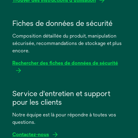
Trouver des instructions d'utilisation
s’ouvre
dans
Fiches de données de sécurité
un
Composition détaillée du produit, manipulation
nouvel
sécurisée, recommandations de stockage et plus
onglet
encore.
Rechercher des fiches de données de sécurité
s’ouvre
dans
Service d'entretien et support
un
pour les clients
nouvel
onglet
Notre équipe est là pour répondre à toutes vos
questions.
Contactez-nous