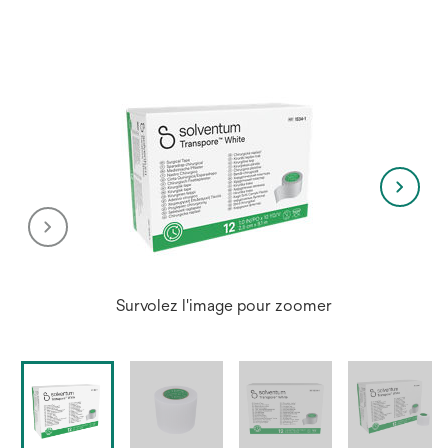
Survolez l'image pour zoomer