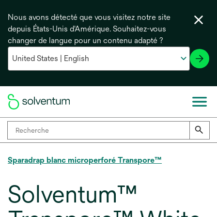
Nous avons détecté que vous visitez notre site
depuis États-Unis d'Amérique. Souhaitez-vous
changer de langue pour un contenu adapté ?
Sparadrap blanc microperforé Transpore™
Solventum™