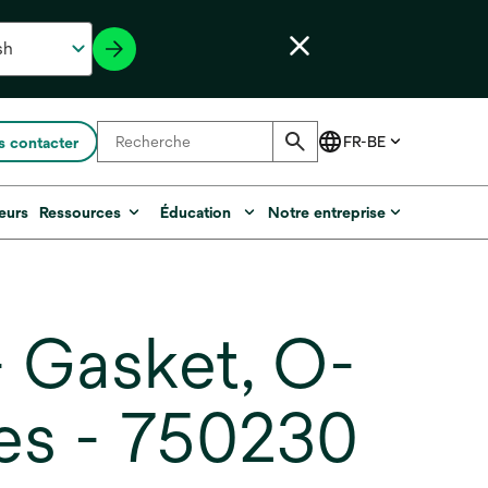
 contacter
eurs
Ressources
Éducation
Notre entreprise
 Gasket, O-
ies - 750230