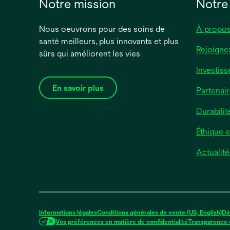
Notre mission
Notre
Nous oeuvrons pour des soins de
À propos
santé meilleurs, plus innovants et plus
Rejoigne
sûrs qui améliorent les vies
Investiss
En savoir plus
Partenair
Durabilit
Éthique 
Actualité
Informations légales
Conditions générales de vente (US, English)
Dé
Vos préférences en matière de confidentialité
Transparence d