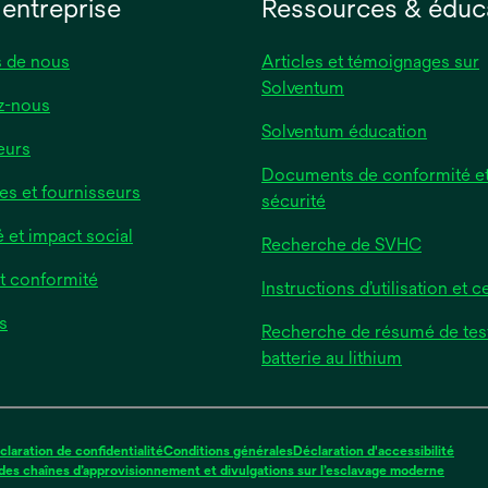
 entreprise
Ressources & éduc
 de nous
Articles et témoignages sur
Solventum
z-nous
Solventum éducation
eurs
Documents de conformité et
es et fournisseurs
sécurité
é et impact social
Recherche de SVHC
et conformité
Instructions d’utilisation et ce
s
Recherche de résumé de tes
batterie au lithium
claration de confidentialité
Conditions générales
Déclaration d'accessibilité
s’ouvre
es chaînes d’approvisionnement et divulgations sur l’esclavage moderne