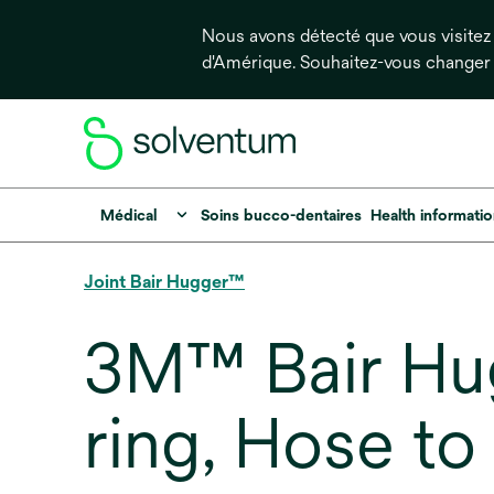
Nous avons détecté que vous visitez 
d'Amérique. Souhaitez-vous changer
Médical
Soins bucco-dentaires
Health informati
Joint Bair Hugger™
3M™ Bair Hug
ring, Hose t