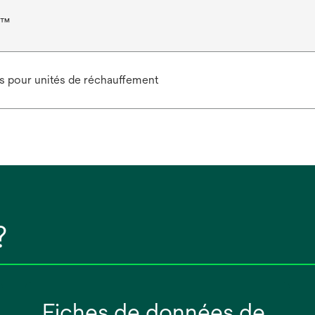
r™
s pour unités de réchauffement
?
Fiches de données de