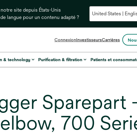
notre site depuis États-Unis
 de langue pour un contenu adapté ?
s’ouvre
Connexion
Investisseurs
Carrières
Nous
dans
un
nouvel
on & technology
Purification & filtration
Patients et consommat
onglet
ger Sparepart -
o elbow, 700 Ser