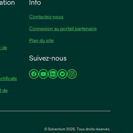
ation
Info
Contactez-nous
Connexion au portail partenaire
Plan du site
 de
Suivez-nous
s’ouvre
s’ouvre
s’ouvre
s’ouvre
s’ouvre
rtificats
dans
dans
dans
dans
dans
t de
un
un
un
un
un
nouvel
nouvel
nouvel
nouvel
nouvel
onglet
onglet
onglet
onglet
onglet
© Solventum 2026. Tous droits réservés.