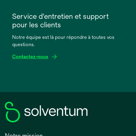
s’ouvre
dans
Service d'entretien et support
un
pour les clients
nouvel
onglet
Notre équipe est là pour répondre à toutes vos
questions.
Contactez-nous
Notre mission