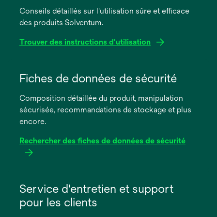
Conseils détaillés sur l'utilisation sûre et efficace
des produits Solventum.
Trouver des instructions d'utilisation
s’ouvre
dans
Fiches de données de sécurité
un
Composition détaillée du produit, manipulation
nouvel
sécurisée, recommandations de stockage et plus
onglet
encore.
Rechercher des fiches de données de sécurité
s’ouvre
dans
Service d'entretien et support
un
pour les clients
nouvel