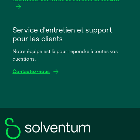
s’ouvre
dans
Service d'entretien et support
un
pour les clients
nouvel
onglet
Notre équipe est là pour répondre à toutes vos
questions.
Contactez-nous