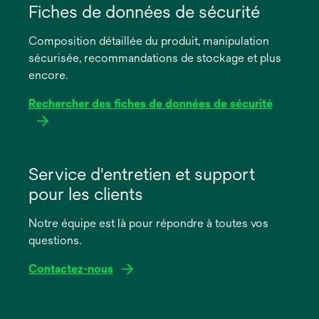
dans
Fiches de données de sécurité
un
Composition détaillée du produit, manipulation
nouvel
sécurisée, recommandations de stockage et plus
onglet
encore.
Rechercher des fiches de données de sécurité
s’ouvre
dans
Service d'entretien et support
un
pour les clients
nouvel
onglet
Notre équipe est là pour répondre à toutes vos
questions.
Contactez-nous