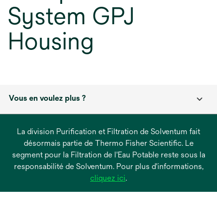
System GPJ
Housing
Vous en voulez plus ?
La division Purification et Filtration de Solventum fait
désormais partie de Thermo Fisher Scientific. Le
segment pour la Filtration de l'Eau Potable reste sous la
responsabilité de Solventum. Pour plus d'informations,
s’ouvre
cliquez ici
.
dans
un
nouvel