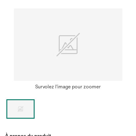
onglet
Survolez l'image pour zoomer
À propos du produit