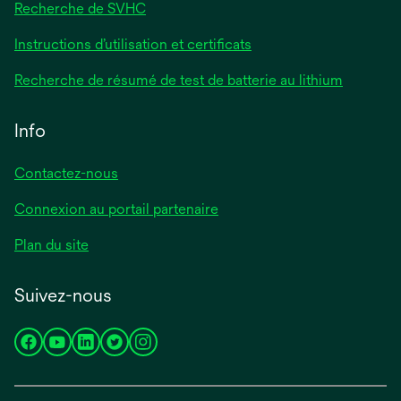
Recherche de SVHC
Instructions d’utilisation et certificats
Recherche de résumé de test de batterie au lithium
Info
Contactez-nous
Connexion au portail partenaire
Plan du site
Suivez-nous
s’ouvre
s’ouvre
s’ouvre
s’ouvre
s’ouvre
dans
dans
dans
dans
dans
un
un
un
un
un