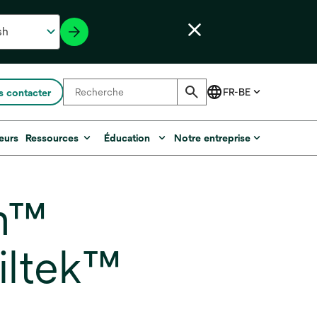
 contacter
eurs
Ressources
Éducation
Notre entreprise
um™
iltek™