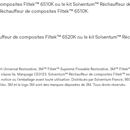
 composites Filtek™ 6510K ou le kit Solventum™ Réchauffeur d
Réchauffeur de composites Filtek™ 6510K.
auffeur de composites Filtek™ 6520K ou le kit Solventum™ Ré
ch Universal Restorative, 3M™ Filtek™ Supreme Flowable Restorative, 3M™ Filtek™
e classe IIa. Marquage CE0123. Solventum™ Réchauffeur de composites Filtek™ est
a notice ou l’emballage avant toute utilisation. Distribués par Solventum France
iliés. 3M et le logo 3M sont des marques déposées de 3M. Tous droits réservés.