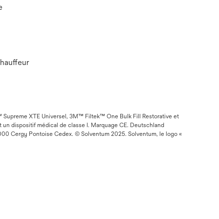
e
chauffeur
 Supreme XTE Universel, 3M™ Filtek™ One Bulk Fill Restorative et
 un dispositif médical de classe I. Marquage CE. Deutschland
, 95000 Cergy Pontoise Cedex. © Solventum 2025. Solventum, le logo «