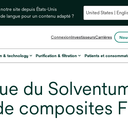
notre site depuis États-Unis
 de langue pour un contenu adapté ?
s’ouvre
Connexion
Investisseurs
Carrières
Nous
dans
un
nouvel
on & technology
Purification & filtration
Patients et consommat
onglet
ique du Solvent
de composites F