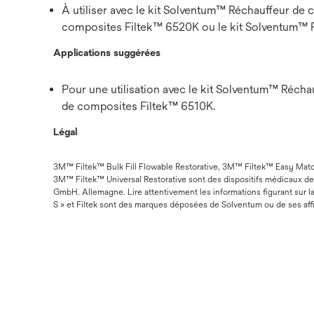
À utiliser avec le kit Solventum™ Réchauffeur de
composites Filtek™ 6520K ou le kit Solventum™ 
Applications suggérées
Pour une utilisation avec le kit Solventum™ Réch
de composites Filtek™ 6510K.
Légal
3M™ Filtek™ Bulk Fill Flowable Restorative, 3M™ Filtek™ Easy Mat
3M™ Filtek™ Universal Restorative sont des dispositifs médicaux d
GmbH. Allemagne. Lire attentivement les informations figurant sur l
S » et Filtek sont des marques déposées de Solventum ou de ses aff