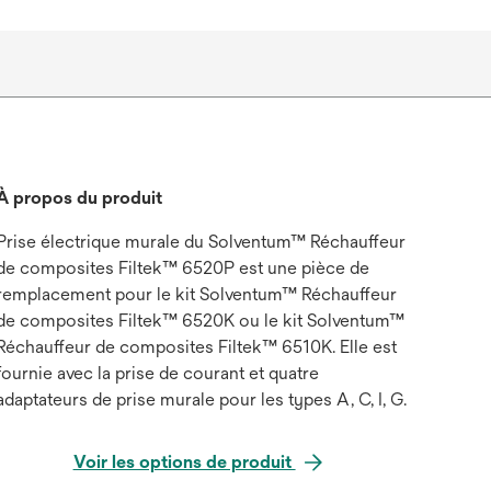
À propos du produit
Prise électrique murale du Solventum™ Réchauffeur
de composites Filtek™ 6520P est une pièce de
remplacement pour le kit Solventum™ Réchauffeur
de composites Filtek™ 6520K ou le kit Solventum™
Réchauffeur de composites Filtek™ 6510K. Elle est
fournie avec la prise de courant et quatre
adaptateurs de prise murale pour les types A, C, I, G.
Voir les options de produit