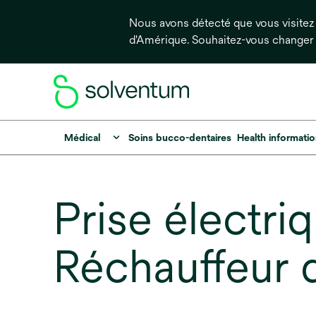
Nous avons détecté que vous visitez 
d'Amérique. Souhaitez-vous changer
Médical
Soins bucco-dentaires
Health informati
Prise électr
Réchauffeur 