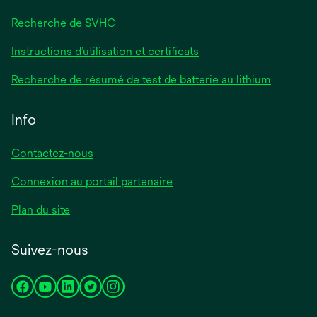
Recherche de SVHC
Instructions d’utilisation et certificats
Recherche de résumé de test de batterie au lithium
Info
Contactez-nous
Connexion au portail partenaire
Plan du site
Suivez-nous
s’ouvre
s’ouvre
s’ouvre
s’ouvre
s’ouvre
dans
dans
dans
dans
dans