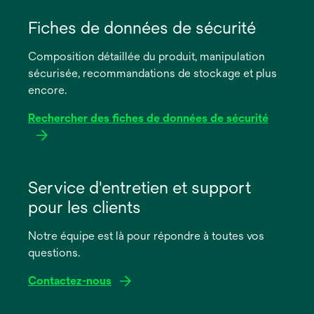
s’ouvre
dans
Fiches de données de sécurité
un
Composition détaillée du produit, manipulation
nouvel
sécurisée, recommandations de stockage et plus
onglet
encore.
Rechercher des fiches de données de sécurité
s’ouvre
dans
Service d'entretien et support
un
pour les clients
nouvel
onglet
Notre équipe est là pour répondre à toutes vos
questions.
Contactez-nous