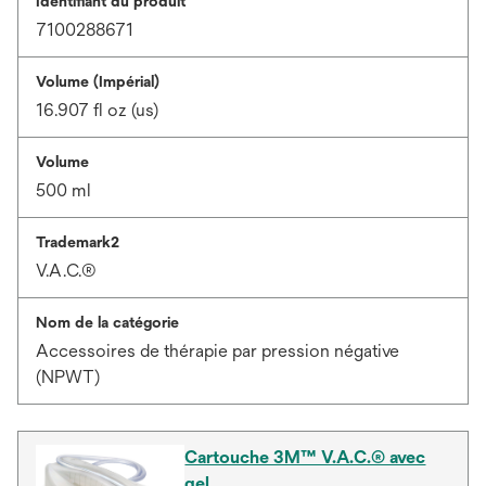
Identifiant du produit
7100288671
Volume (Impérial)
16.907 fl oz (us)
Volume
500 ml
Trademark2
V.A.C.®
Nom de la catégorie
Accessoires de thérapie par pression négative
(NPWT)
Cartouche 3M™ V.A.C.® avec
gel