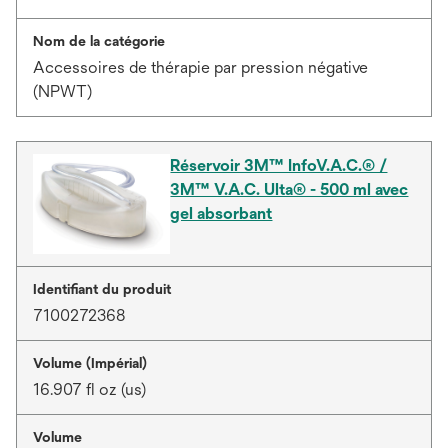
Nom de la catégorie
Accessoires de thérapie par pression négative
(NPWT)
Réservoir 3M™ InfoV.A.C.® /
3M™ V.A.C. Ulta® - 500 ml avec
gel absorbant
Identifiant du produit
7100272368
Volume (Impérial)
16.907 fl oz (us)
Volume