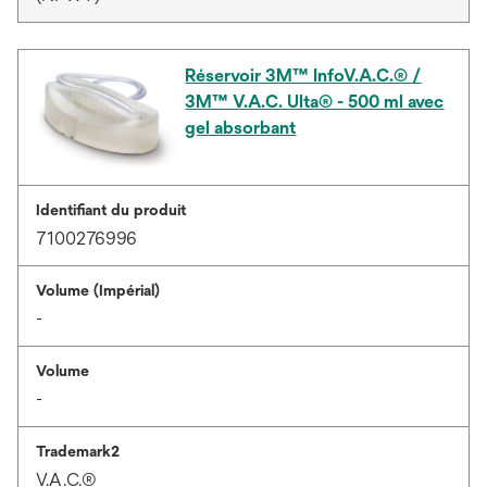
Réservoir 3M™ InfoV.A.C.® /
3M™ V.A.C. Ulta® - 500 ml avec
gel absorbant
Identifiant du produit
7100276996
Volume (Impérial)
-
Volume
-
Trademark2
V.A.C.®