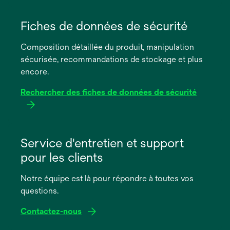
s’ouvre
dans
Fiches de données de sécurité
un
Composition détaillée du produit, manipulation
nouvel
sécurisée, recommandations de stockage et plus
onglet
encore.
Rechercher des fiches de données de sécurité
s’ouvre
dans
Service d'entretien et support
un
pour les clients
nouvel
onglet
Notre équipe est là pour répondre à toutes vos
questions.
Contactez-nous