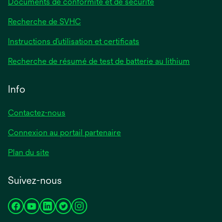
Documents de conformité et de sécurité
Recherche de SVHC
Instructions d’utilisation et certificats
Recherche de résumé de test de batterie au lithium
Info
Contactez-nous
Connexion au portail partenaire
Plan du site
Suivez-nous
s’ouvre
s’ouvre
s’ouvre
s’ouvre
s’ouvre