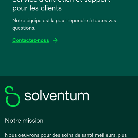
un
pour les clients
nouvel
onglet
Notre équipe est là pour répondre à toutes vos
questions.
Contactez-nous
Notre mission
Nous oeuvrons pour des soins de santé meilleurs, plus