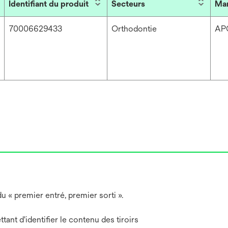
Identifiant du produit
Secteurs
Ma
70006629433
Orthodontie
AP
u « premier entré, premier sorti ».
nt d'identifier le contenu des tiroirs