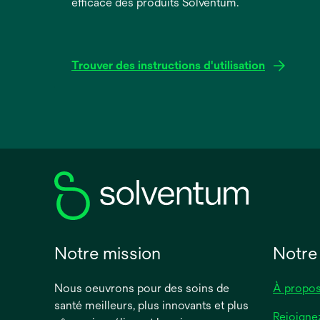
efficace des produits Solventum.
Trouver des instructions d'utilisation
s’ouvre
dans
un
nouvel
onglet
Notre mission
Notre
Nous oeuvrons pour des soins de
À propos
santé meilleurs, plus innovants et plus
Rejoigne