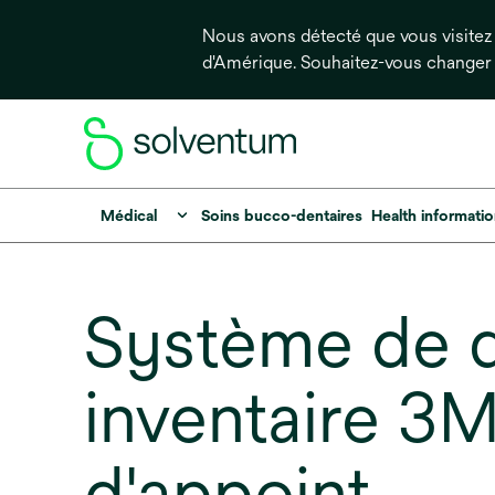
Nous avons détecté que vous visitez 
d'Amérique. Souhaitez-vous changer
Médical
Soins bucco-dentaires
Health informati
Système de d
inventaire 3
d'appoint