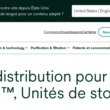
notre site depuis États-Unis
 de langue pour un contenu adapté ?
s’ouvre
Connexion
Investisseurs
Carrières
Nous
dans
un
nouvel
on & technology
Purification & filtration
Patients et consommat
onglet
istribution pour
M™, Unités de s