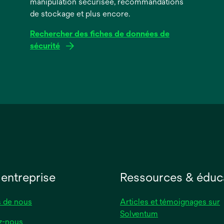
manipulation sécurisée, recommandations
de stockage et plus encore.
Rechercher des fiches de données de
sécurité
s’ouvre
dans
un
nouvel
onglet
 entreprise
Ressources & éduc
 de nous
Articles et témoignages sur
Solventum
z-nous