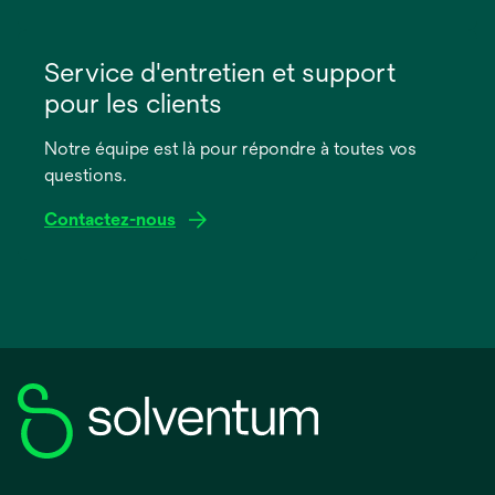
s’ouvre
dans
Service d'entretien et support
un
pour les clients
nouvel
onglet
Notre équipe est là pour répondre à toutes vos
questions.
Contactez-nous