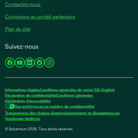
Contactez-nous
Connexion au portail partenaire
Plan du site
Suivez-nous
s’ouvre
s’ouvre
s’ouvre
s’ouvre
s’ouvre
dans
dans
dans
dans
dans
un
un
un
un
un
nouvel
nouvel
nouvel
nouvel
nouvel
Informations légales
Conditions générales de vente (US, English)
onglet
onglet
onglet
onglet
onglet
Déclaration de confidentialité
Conditions générales
Déclaration d'accessibilité
Vos préférences en matière de confidentialité
Transparence des chaînes d’approvisionnement et divulgations sur
s’ouvre
l’esclavage moderne
dans
© Solventum 2026. Tous droits réservés.
un
nouvel